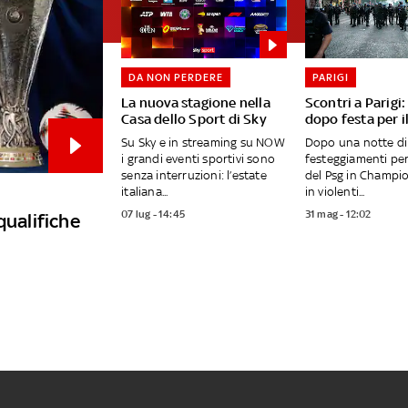
DA NON PERDERE
PARIGI
La nuova stagione nella
Scontri a Parigi
Casa dello Sport di Sky
dopo festa per i
Su Sky e in streaming su NOW
Dopo una notte di
i grandi eventi sportivi sono
festeggiamenti per 
senza interruzioni: l’estate
del Psg in Champio
italiana...
in violenti...
07 lug - 14:45
31 mag - 12:02
qualifiche