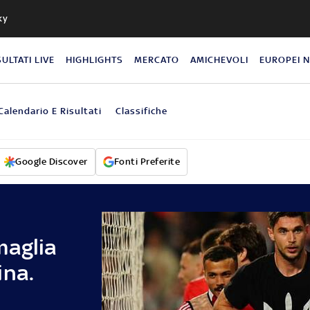
ky
SULTATI LIVE
HIGHLIGHTS
MERCATO
AMICHEVOLI
EUROPEI 
Calendario E Risultati
Classifiche
Google Discover
Fonti Preferite
maglia
ina.