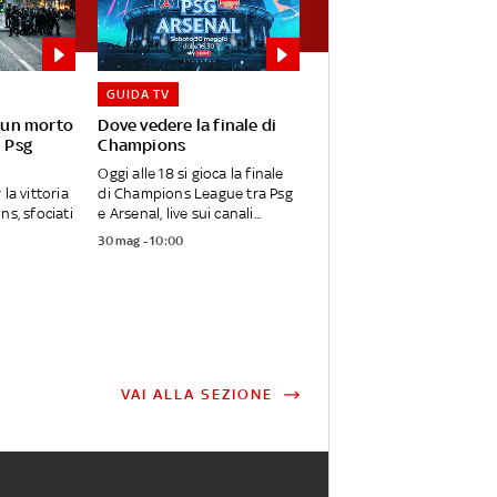
GUIDA TV
: un morto
Dove vedere la finale di
l Psg
Champions
Oggi alle 18 si gioca la finale
la vittoria
di Champions League tra Psg
ns, sfociati
e Arsenal, live sui canali...
30 mag - 10:00
VAI ALLA SEZIONE