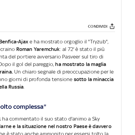
CONDIVIDI
Benfica-Ajax
e ha mostrato orgoglio il "Tryzub",
ucraino
Roman Yaremchuk
: al 72' è stato il più
inta del portiere avversario Pasveer sul tiro di
Dopo il gol del pareggio,
ha mostrato la maglia
raina.
Un chiaro segnale di preoccupazione per le
vono giorni di profonda tensione
sotto la minaccia
ella Russia
.
molto complessa"
uk ha commentato il suo stato d'animo a Sky
rlarne e la situazione nel nostro Paese è davvero
che è stato anche ammonito per essersi tolto la