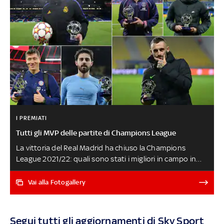
I PREMIATI
Tutti gli MVP delle partite di Champions League
La vittoria del Real Madrid ha chiuso la Champions
League 2021/22: quali sono stati i migliori in campo in
ogni partita? E chi ha trionfato più volte? C'è un leader
assoluto davanti a big come Mbappé, Lewandowski e
Vai alla Fotogallery
l'interista Brozovic. L'eroico Courtois arriva a quota due:
ecco tutti gli MVP di questa edizione
Segui tutti gli aggiornamenti di Sky Sport