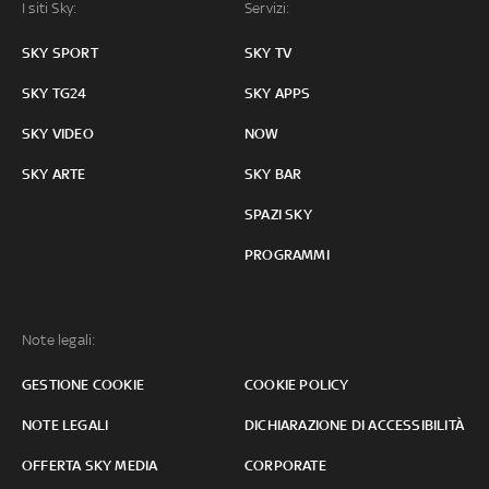
I siti Sky:
Servizi:
SKY SPORT
SKY TV
SKY TG24
SKY APPS
SKY VIDEO
NOW
SKY ARTE
SKY BAR
SPAZI SKY
PROGRAMMI
Note legali:
GESTIONE COOKIE
COOKIE POLICY
NOTE LEGALI
DICHIARAZIONE DI ACCESSIBILITÀ
OFFERTA SKY MEDIA
CORPORATE