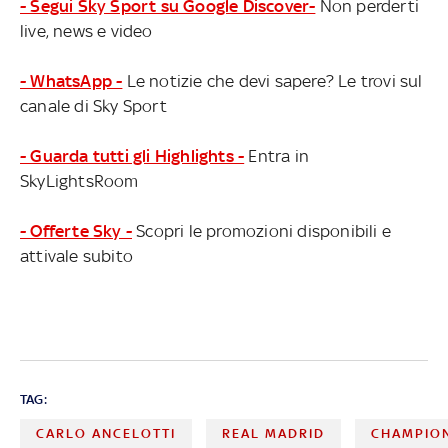
- Segui Sky Sport su Google Discover-
Non perderti
live, news e video
- WhatsApp -
Le notizie che devi sapere? Le trovi sul
canale di Sky Sport
- Guarda tutti gli Highlights -
Entra in
SkyLightsRoom
- Offerte Sky -
Scopri le promozioni disponibili e
attivale subito
TAG:
CARLO ANCELOTTI
REAL MADRID
CHAMPIO