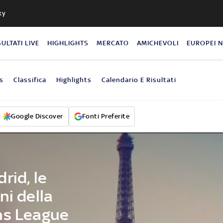
ky
SULTATI LIVE
HIGHLIGHTS
MERCATO
AMICHEVOLI
EUROPEI 
s
Classifica
Highlights
Calendario E Risultati
Google Discover
Fonti Preferite
rid, le
ni della
ns League