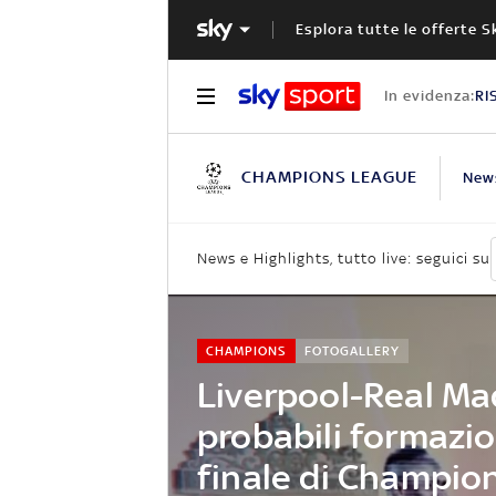
Esplora tutte le offerte S
In evidenza:
RI
CHAMPIONS LEAGUE
New
News e Highlights, tutto live: seguici su
CHAMPIONS
FOTOGALLERY
Liverpool-Real Mad
probabili formazio
finale di Champio