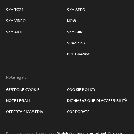
SKY TG24
SKY APPS
SKY VIDEO
NOW
SKY ARTE
SKY BAR
SPAZI SKY
PROGRAMMI
Note legali:
GESTIONE COOKIE
COOKIE POLICY
NOTE LEGALI
DICHIARAZIONE DI ACCESSIBILITÀ
OFFERTA SKY MEDIA
CORPORATE
Per il consumatore clicca qui per i
Moduli, Condizioni contrattuali
,
Privacy &