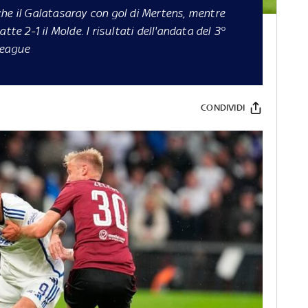
he il Galatasaray con gol di Mertens, mentre
tte 2-1 il Molde. I risultati dell'andata del 3°
League
CONDIVIDI