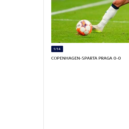
1/14
COPENHAGEN-SPARTA PRAGA 0-0