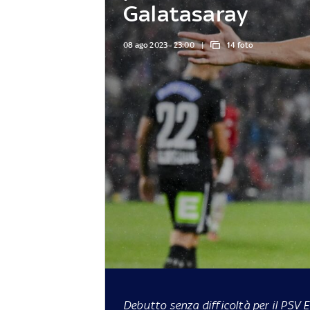
Galatasaray
08 ago 2023 - 23:00
14 foto
Debutto senza difficoltà per il PSV 