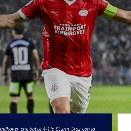
Eindhoven che batte 4-1 lo Sturm Graz con la