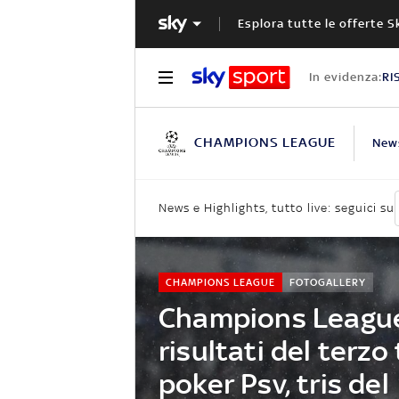
Esplora tutte le offerte S
In evidenza:
RI
CHAMPIONS LEAGUE
New
News e Highlights, tutto live: seguici su
CHAMPIONS LEAGUE
FOTOGALLERY
Champions League
risultati del terzo
poker Psv, tris del