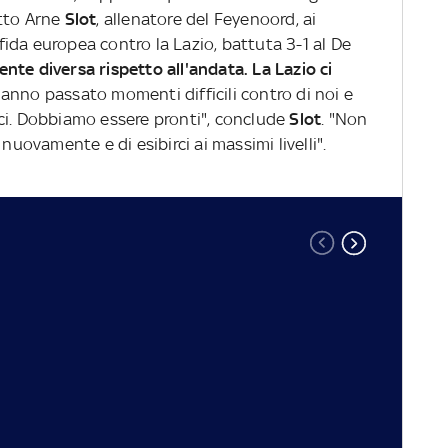
etto Arne
Slot
, allenatore del Feyenoord, ai
 sfida europea contro la Lazio, battuta 3-1 al De
te diversa rispetto all'andata. La Lazio ci
anno passato momenti difficili contro di noi e
ci. Dobbiamo essere pronti", conclude
Slot
. "Non
 nuovamente e di esibirci ai massimi livelli".