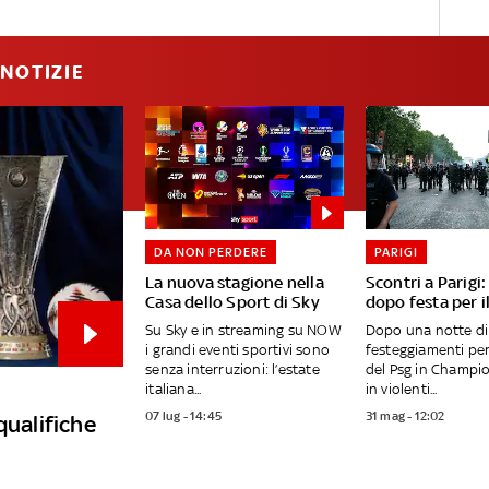
NOTIZIE
DA NON PERDERE
PARIGI
La nuova stagione nella
Scontri a Parigi
Casa dello Sport di Sky
dopo festa per i
Su Sky e in streaming su NOW
Dopo una notte di
i grandi eventi sportivi sono
festeggiamenti per 
senza interruzioni: l’estate
del Psg in Champio
italiana...
in violenti...
07 lug - 14:45
31 mag - 12:02
qualifiche