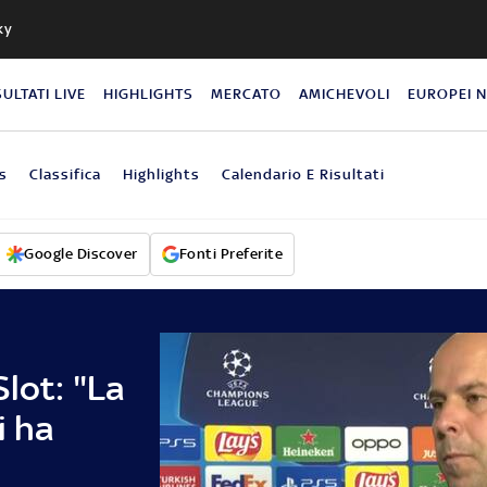
ky
SULTATI LIVE
HIGHLIGHTS
MERCATO
AMICHEVOLI
EUROPEI 
s
Classifica
Highlights
Calendario E Risultati
Google Discover
Fonti Preferite
lot: "La
i ha