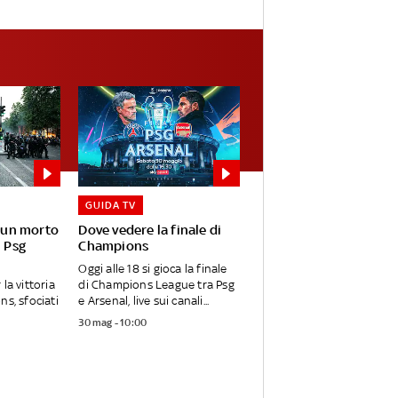
GUIDA TV
: un morto
Dove vedere la finale di
l Psg
Champions
Oggi alle 18 si gioca la finale
la vittoria
di Champions League tra Psg
ns, sfociati
e Arsenal, live sui canali...
30 mag - 10:00