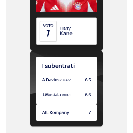
VOTO
Harry
7
Kane
I subentrati
A.Davies
6.5
dal 46'
J.Musiala
6.5
dal 61'
All. Kompany
7