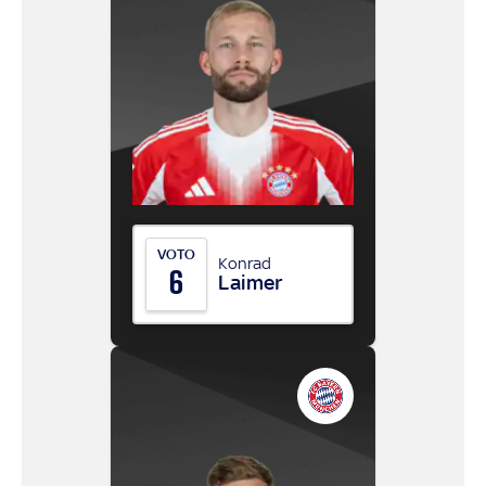
VOTO
Konrad
6
Laimer