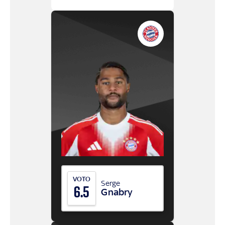
VOTO
Serge
6.5
Gnabry