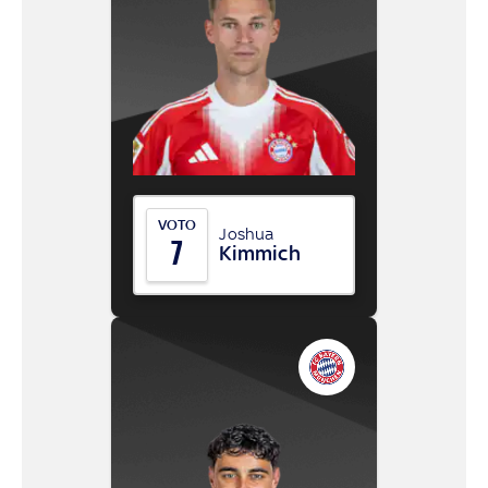
VOTO
Joshua
7
Kimmich