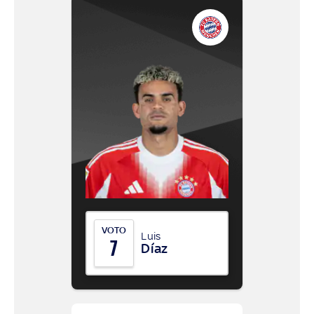
VOTO
Luis
7
Díaz