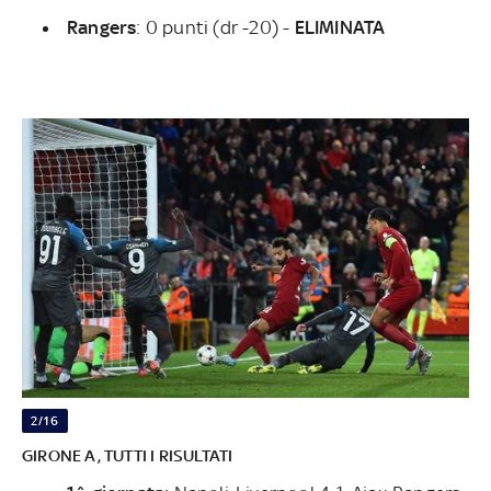
Rangers
:
0 punti (dr -20) -
ELIMINATA
2/16
GIRONE A, TUTTI I RISULTATI