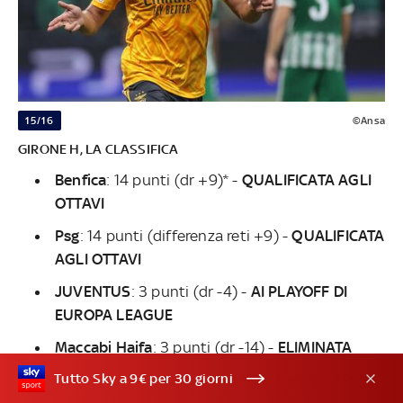
15/16
©Ansa
GIRONE H, LA CLASSIFICA
Benfica
: 14 punti (dr +9)* -
QUALIFICATA AGLI
OTTAVI
Psg
: 14 punti (differenza reti +9) -
QUALIFICATA
AGLI OTTAVI
JUVENTUS
:
3 punti (dr -4) -
AI PLAYOFF DI
EUROPA LEAGUE
Maccabi Haifa
:
3
punti (dr -14) -
ELIMINATA
Tutto Sky a 9€ per 30 giorni
* Bilancio quasi in perfetta parità tra
Benfica
e
Psg
: