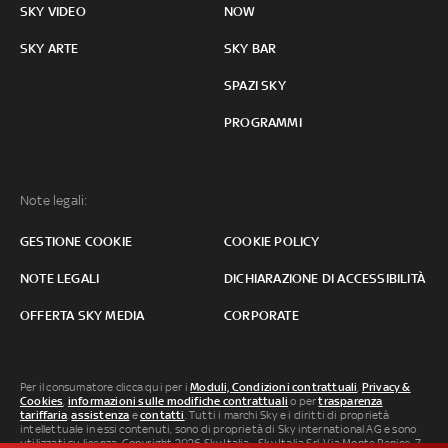
SKY VIDEO
NOW
SKY ARTE
SKY BAR
SPAZI SKY
PROGRAMMI
Note legali:
GESTIONE COOKIE
COOKIE POLICY
NOTE LEGALI
DICHIARAZIONE DI ACCESSIBILITÀ
OFFERTA SKY MEDIA
CORPORATE
Per il consumatore clicca qui per i
Moduli, Condizioni contrattuali
,
Privacy &
Cookies
,
informazioni sulle modifiche contrattuali
o per
trasparenza
tariffaria
,
assistenza
e
contatti
. Tutti i marchi Sky e i diritti di proprietà
intellettuale in essi contenuti, sono di proprietà di Sky international AG e sono
utilizzati su licenza. Copyright 2026 Sky Italia - Sky Italia Srl Via Monte Penice, 7 -