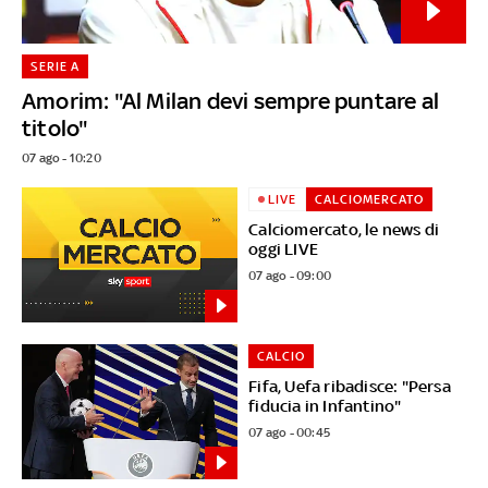
SERIE A
Amorim: "Al Milan devi sempre puntare al
titolo"
07 ago - 10:20
LIVE
CALCIOMERCATO
Calciomercato, le news di
oggi LIVE
07 ago - 09:00
CALCIO
Fifa, Uefa ribadisce: "Persa
fiducia in Infantino"
07 ago - 00:45