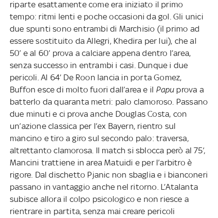
riparte esattamente come era iniziato il primo
tempo: ritmi lenti e poche occasioni da gol. Gli unici
due spunti sono entrambi di Marchisio (il primo ad
essere sostituito da Allegri, Khedira per lui), che al
50’ e al 60’ prova a calciare appena dentro l’area,
senza successo in entrambi i casi. Dunque i due
pericoli. Al 64’ De Roon lancia in porta Gomez,
Buffon esce di molto fuori dall’area e il
Papu
prova a
batterlo da quaranta metri: palo clamoroso. Passano
due minuti e ci prova anche Douglas Costa, con
un’azione classica per l’ex Bayern, rientro sul
mancino e tiro a giro sul secondo palo: traversa,
altrettanto clamorosa. Il match si sblocca però al 75’,
Mancini trattiene in area Matuidi e per l’arbitro è
rigore. Dal dischetto Pjanic non sbaglia e i bianconeri
passano in vantaggio anche nel ritorno. L’Atalanta
subisce allora il colpo psicologico e non riesce a
rientrare in partita, senza mai creare pericoli