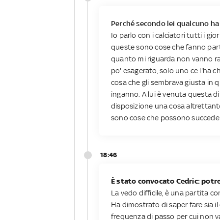
Perché secondo lei qualcuno ha c
Io parlo con i calciatori tutti i g
queste sono cose che fanno parte
quanto mi riguarda non vanno rac
po' esagerato, solo uno ce l'ha ch
cosa che gli sembrava giusta in 
inganno. A lui è venuta questa dif
disposizione una cosa altrettant
sono cose che possono succedere.
18:46
È stato convocato Cedric: potr
La vedo difficile, è una partita
Ha dimostrato di saper fare sia i
frequenza di passo per cui non va