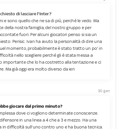
hiesto di lasciare l'Inter?
iorni e sono quello che ne sa di più, perché le vedo. Ma
 della nostra famiglia, del nostro gruppo e per
contate fuori. Per alcuni giocatori penso si sia un
iesto: Perisic. Ivan ha avuto la personalità di dire una
quel momento, probabilmente è stato tratto un po' in
ficoltà nello scegliere perché gli è stata messa a
o importante che lo ha costretto alla tentazione e ci
 Ma già oggi era molto diverso da ieri
30 gen
ebbe giocare dal primo minuto?
 complessa dove ci vogliono determinate conoscenze.
l difensore in una linea a 4 che a 3 e mezzo. Ha una
 in difficoltà sull'uno contro uno e ha buona tecnica.