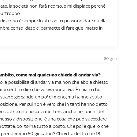
te, la società non farà ricorso, e mi dispiace perché
 purtroppo.
il discorso è sempre lo stesso: ci possono dare quella
embra consolidato ci permette di fare quel metro in
30 gen
ambito, come mai qualcuno chiede di andar via?
o la possibilità di andar via ma non che abbia chiesto
ai sentito dire che voleva andar via. È chiaro che
e stiano giocando un po' di meno, ma hanno avuto
posizione. Per cui non è vero che in tanti hanno detto
risic e se uno riesce a mettersi anche nei panni del
to messo a disposizione, è una cosa che può succedere.
ottate, poi torna tutto a posto. Che poi è quello che
e prenderemo 50 giocatori? Chi vi ha detto che 13