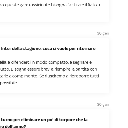
 queste gare ravvicinate bisogna far tirare il fiato a
30 gen
r Inter della stagione: cosa ci vuole per ritornare
lla, a difenderci in modo compatto, a segnare e
tutto. Bisogna essere bravi a riempire la partita con
tarle a compimento. Se riusciremo a riproporre tutti
possibile.
30 gen
turno per eliminare un po' di torpore che la
zio dell'anno?