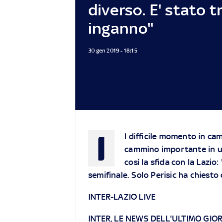
diverso. E' stato t
inganno"
30 gen 2019 - 18:15
I
l difficile momento in cam
cammino importante in un
così la sfida con la Lazi
semifinale. Solo Perisic ha chiesto
INTER-LAZIO LIVE
INTER, LE NEWS DELL'ULTIMO GIO