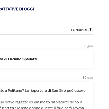
RATTATIVE DI OGGI
CONDIVIDI
30 gen
a di Luciano Spalletti.
30 gen
ate a Politano? La riapertura di San Siro può essere
è un bravo ragazzo ed era molto dispiaciuto dopo la
è partita e le regole sono queste, il fallo però l'aveva