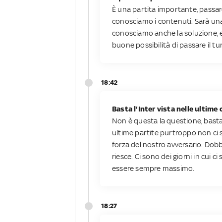
È una partita importante, passare
conosciamo i contenuti. Sarà una 
conosciamo anche la soluzione, ed
buone possibilità di passare il tu
18:42
Basta l'Inter vista nelle ultime
Non è questa la questione, bast
ultime partite purtroppo non ci 
forza del nostro avversario. Dobb
riesce. Ci sono dei giorni in cui c
essere sempre massimo.
18:27