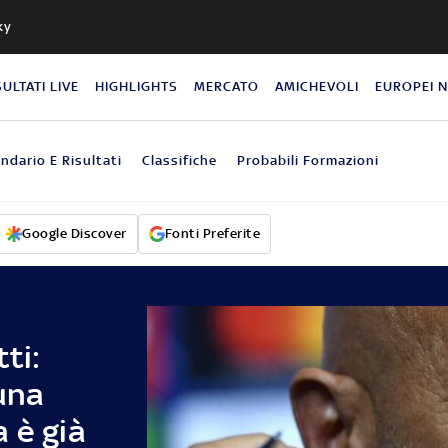
ky
SULTATI LIVE
HIGHLIGHTS
MERCATO
AMICHEVOLI
EUROPEI 
ndario E Risultati
Classifiche
Probabili Formazioni
Google Discover
Fonti Preferite
tti:
una
 è già