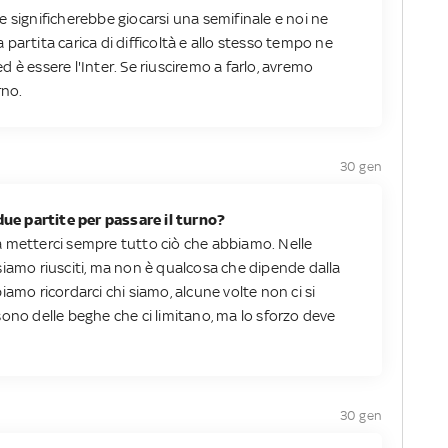
 significherebbe giocarsi una semifinale e noi ne
partita carica di difficoltà e allo stesso tempo ne
 è essere l'Inter. Se riusciremo a farlo, avremo
rno.
30 gen
 due partite per passare il turno?
a metterci sempre tutto ciò che abbiamo. Nelle
siamo riusciti, ma non è qualcosa che dipende dalla
iamo ricordarci chi siamo, alcune volte non ci si
i sono delle beghe che ci limitano, ma lo sforzo deve
30 gen