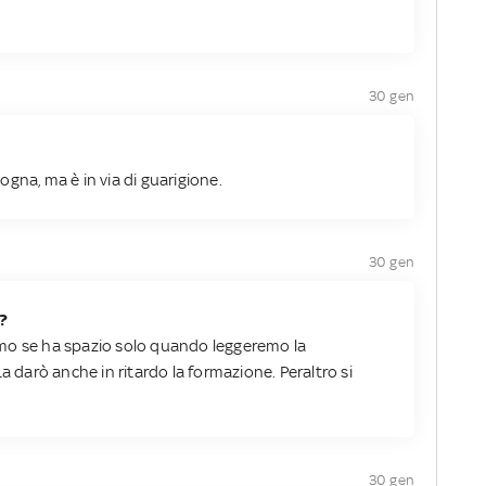
30 gen
ologna, ma è in via di guarigione.
30 gen
i?
mo se ha spazio solo quando leggeremo la
a darò anche in ritardo la formazione. Peraltro si
30 gen