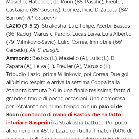
Masiello; Hateboer, de Roon (85' Pasalic), Freuler,
Castagne (85' Gosens); Gomez; Ilicic, D. Zapata (84'
Barrow).
All. Gasperini
LAZIO (3-5-2):
Strakosha; Luiz Felipe, Acerbi, Bastos
(36' Radu); Marusic, Parolo, Lucas Leiva, Luis Alberto
(79' Milinkovic-Savic), Lulic; Correa, Immobile (66'
Caicedo).
All. S. Inzaghi
Ammoniti:
Bastos (L), Masiello (A), Lulic (L), D.
Zapata (A), Leiva (L), Freuler (A), Marusic (L)
Tripudio Lazio: prima Milinkovic, poi Correa. Due gol
all'ultimo respiro e arriva la settima Coppa Italia.
Atalanta battuta 2-0 in una finale tesissima, fatta di
grande ritmo e di poche occasioni. Una clamorosa
per l'Atalanta nel primo tempo con un
palo di de
Roon
(
con tocco di mano di Bastos che ha fatto
infuriare Gasperini
) a Strakosha battuto. Poi poco
altro nei primi 45': la Lazio controlla il match (60% di
possesso palla) ma non punge, salvo un paio di colpi