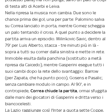
di testa alti di Acerbi e Leiva.
Nella ripresa la musica non cambia. Due sono le
chance prima dei gol, una per parte: Palomino salva
su Correa lanciato in porta, mentre Gomez scheggia
un palo tentando il cross. A quel punto a decidere la
partita arriva un episodio. Milinkovic-Savic, dentro al
79' per Luis Alberto, stacca - tre minuti più in là -
sopra a tutti su corner dalla sinistra e mette in rete.
Immobile esulta dalla panchina (sostituito a metà
ripresa da Caicedo), mentre Gasperini esegue tutti i
suoi cambi dopo la rete dello svantaggio: Barrow
(per Zapata, che ha punto poco), Gosens e Pasalic;
senza cambiare modulo in campo. Al 90', e in
contropiede,
Correa chiude la partita
, ormai sfuggita
dalle mani dei giocatori di Gasperini e dritta verso i
biancocelesti.
La Lazio raggiunge così l'Inter a quota sette Coppe,