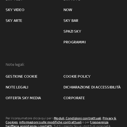
SKY VIDEO
NOW
SKY ARTE
SKY BAR
SPAZI SKY
PROGRAMMI
Note legali:
GESTIONE COOKIE
COOKIE POLICY
NOTE LEGALI
DICHIARAZIONE DI ACCESSIBILITÀ
OFFERTA SKY MEDIA
CORPORATE
Per il consumatore clicca qui per i
Moduli, Condizioni contrattuali
,
Privacy &
Cookies
,
informazioni sulle modifiche contrattuali
o per
trasparenza
tariffaria
,
assistenza
e
contatti
. Tutti i marchi Sky e i diritti di proprietà