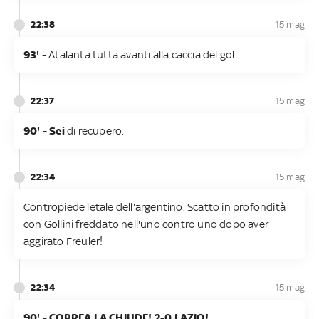
22:38
15 mag
93' -
Atalanta tutta avanti alla caccia del gol.
22:37
15 mag
90' - Sei
​di recupero.
22:34
15 mag
Contropiede letale dell'argentino. Scatto in profondità
con Gollini freddato nell'uno contro uno dopo aver
aggirato Freuler!
22:34
15 mag
​90' - CORREA LA CHIUDE! 2-0 LAZIO!