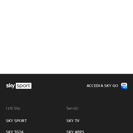
ACCEDI A SKY GO
I siti Sky:
Servizi:
SKY SPORT
SKY TV
SKY TG24
SKY APPS