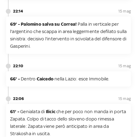
22:14
15 mag
69' - Palomino salva su Correa!
Palla in verticale per
l'argentino che scappa in area leggermente defilato sulla
sinistra: decisivo l'intervento in scivolata del difensore di
Gasperini.
22:10
15 mag
66' -
Dentro
Caicedo
nella Lazio: esce Immobile.
22:06
15 mag
61' -
Genialata di
Ilicic
che per poco non manda in porta
Zapata. Colpo di tacco dello sloveno dopo rimessa
laterale: Zapata viene però anticipato in area da
Strakosha in uscita.