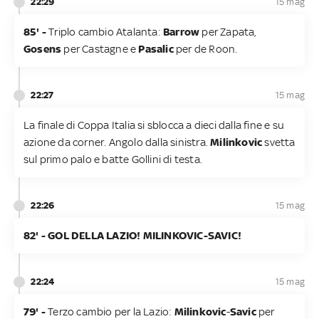
22:29
15 mag
85' -
Triplo cambio Atalanta:
Barrow
per Zapata,
Gosens
per Castagne e
Pasalic
per de Roon.
22:27
15 mag
La finale di Coppa Italia si sblocca a dieci dalla fine e su
azione da corner. Angolo dalla sinistra.
Milinkovic
svetta
sul primo palo e batte Gollini di testa.
22:26
15 mag
82' - ​GOL DELLA LAZIO! MILINKOVIC-SAVIC!
22:24
15 mag
79' -
Terzo cambio per la Lazio:
Milinkovic
-
Savic
per