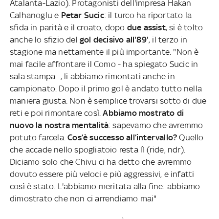
Atalanta-Lazio). Protagonisti dell'impresa Hakan
Calhanoglu e
Petar
Sucic
: il turco ha riportato la
sfida in parità e il croato, dopo
due assist
, si è tolto
anche lo sfizio del
gol decisivo all'89'
, il terzo in
stagione ma nettamente il più importante. "Non è
mai facile affrontare il Como - ha spiegato Sucic in
sala stampa -, li abbiamo rimontati anche in
campionato. Dopo il primo gol è andato tutto nella
maniera giusta. Non è semplice trovarsi sotto di due
reti e poi rimontare così.
Abbiamo mostrato di
nuovo la nostra mentalità
: sapevamo che avremmo
potuto farcela.
Cos’è successo all’intervallo?
Quello
che accade nello spogliatoio resta lì (ride, ndr).
Diciamo solo che Chivu ci ha detto che avremmo
dovuto essere più veloci e più aggressivi, e infatti
così è stato. L'abbiamo meritata alla fine: abbiamo
dimostrato che non ci arrendiamo mai"