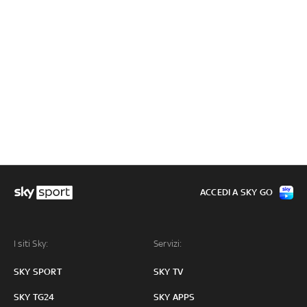
ACCEDI A SKY GO
I siti Sky:
Servizi:
SKY SPORT
SKY TV
SKY TG24
SKY APPS