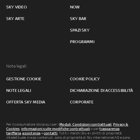
SKY VIDEO
NOW
SKY ARTE
SKY BAR
SPAZI SKY
PROGRAMMI
Note legali:
GESTIONE COOKIE
COOKIE POLICY
NOTE LEGALI
DICHIARAZIONE DI ACCESSIBILITÀ
OFFERTA SKY MEDIA
CORPORATE
Per il consumatore clicca qui per i
Moduli, Condizioni contrattuali
,
Privacy &
Cookies
,
informazioni sulle modifiche contrattuali
o per
trasparenza
tariffaria
,
assistenza
e
contatti
. Tutti i marchi Sky e i diritti di proprietà
intellettuale in essi contenuti, sono di proprietà di Sky international AG e sono