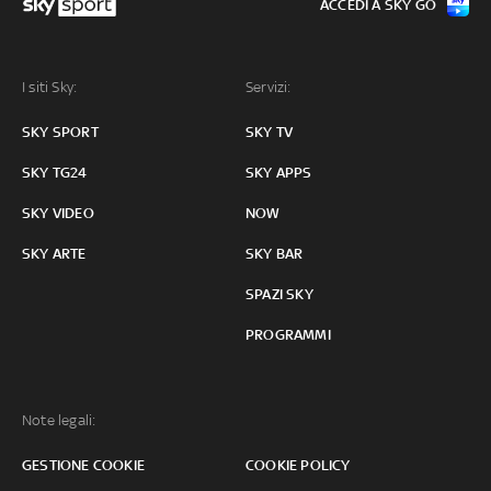
ACCEDI A SKY GO
I siti Sky:
Servizi:
SKY SPORT
SKY TV
SKY TG24
SKY APPS
SKY VIDEO
NOW
SKY ARTE
SKY BAR
SPAZI SKY
PROGRAMMI
Note legali:
GESTIONE COOKIE
COOKIE POLICY