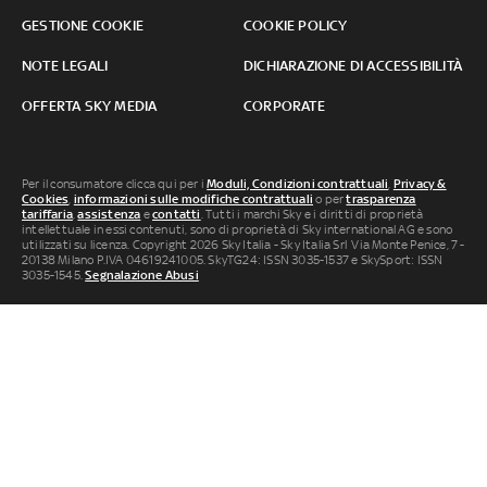
GESTIONE COOKIE
COOKIE POLICY
NOTE LEGALI
DICHIARAZIONE DI ACCESSIBILITÀ
OFFERTA SKY MEDIA
CORPORATE
Per il consumatore clicca qui per i
Moduli, Condizioni contrattuali
,
Privacy &
Cookies
,
informazioni sulle modifiche contrattuali
o per
trasparenza
tariffaria
,
assistenza
e
contatti
. Tutti i marchi Sky e i diritti di proprietà
intellettuale in essi contenuti, sono di proprietà di Sky international AG e sono
utilizzati su licenza. Copyright 2026 Sky Italia - Sky Italia Srl Via Monte Penice, 7 -
20138 Milano P.IVA 04619241005. SkyTG24: ISSN 3035-1537 e SkySport: ISSN
3035-1545.
Segnalazione Abusi