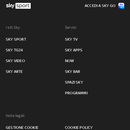
ACCEDI A SKY GO
I siti Sky:
Servizi:
SKY SPORT
SKY TV
SKY TG24
SKY APPS
SKY VIDEO
NOW
SKY ARTE
SKY BAR
SPAZI SKY
PROGRAMMI
Note legali:
GESTIONE COOKIE
COOKIE POLICY