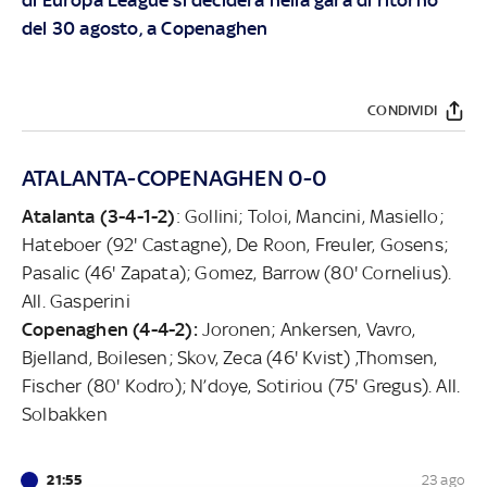
del 30 agosto, a Copenaghen
CONDIVIDI
ATALANTA-COPENAGHEN 0-0
Atalanta (3-4-1-2)
: Gollini; Toloi, Mancini, Masiello;
Hateboer (92' Castagne), De Roon, Freuler, Gosens;
Pasalic (46' Zapata); Gomez, Barrow (80' Cornelius).
All. Gasperini
Copenaghen (4-4-2):
Joronen; Ankersen, Vavro,
Bjelland, Boilesen; Skov, Zeca (46' Kvist) ,Thomsen,
Fischer (80' Kodro); N’doye, Sotiriou (75' Gregus). All.
Solbakken
21:55
23 ago