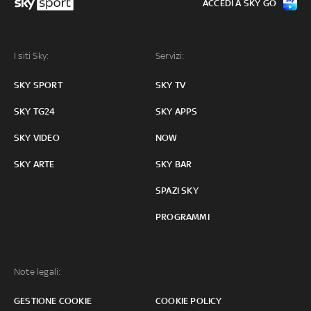
ACCEDI A SKY GO
I siti Sky:
Servizi:
SKY SPORT
SKY TV
SKY TG24
SKY APPS
SKY VIDEO
NOW
SKY ARTE
SKY BAR
SPAZI SKY
PROGRAMMI
Note legali:
GESTIONE COOKIE
COOKIE POLICY