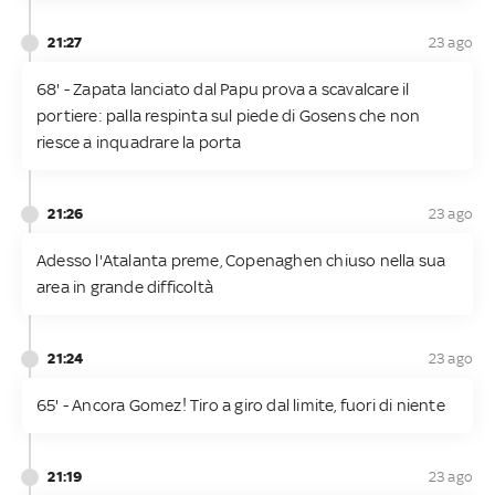
21:27
23 ago
68' - Zapata lanciato dal Papu prova a scavalcare il
portiere: palla respinta sul piede di Gosens che non
riesce a inquadrare la porta
21:26
23 ago
Adesso l'Atalanta preme, Copenaghen chiuso nella sua
area in grande difficoltà
21:24
23 ago
65' - Ancora Gomez! Tiro a giro dal limite, fuori di niente
21:19
23 ago