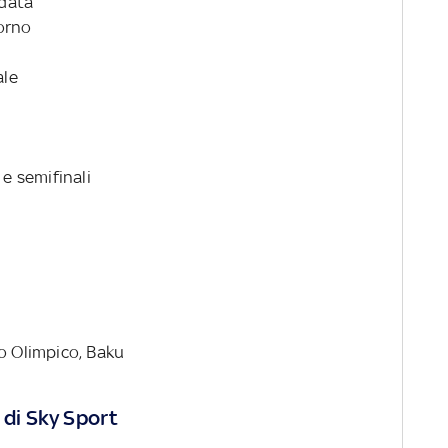
ndata
torno
ale
 e semifinali
io Olimpico, Baku
 di Sky Sport