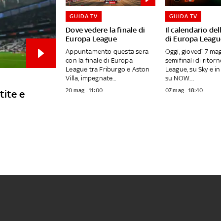
GUIDA TV
GUIDA TV
Dove vedere la finale di
Il calendario del
Europa League
di Europa Leagu
Appuntamento questa sera
Oggi, giovedì 7 mag
con la finale di Europa
semifinali di ritor
League tra Friburgo e Aston
League, su Sky e i
Villa, impegnate...
su NOW....
20 mag - 11:00
07 mag - 18:40
tite e