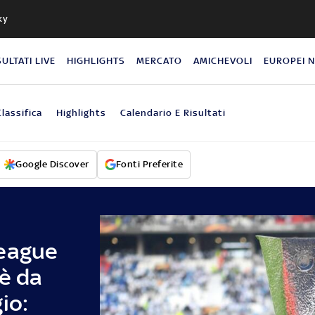
ky
SULTATI LIVE
HIGHLIGHTS
MERCATO
AMICHEVOLI
EUROPEI 
Classifica
Highlights
Calendario E Risultati
Google Discover
Fonti Preferite
League
'è da
io: