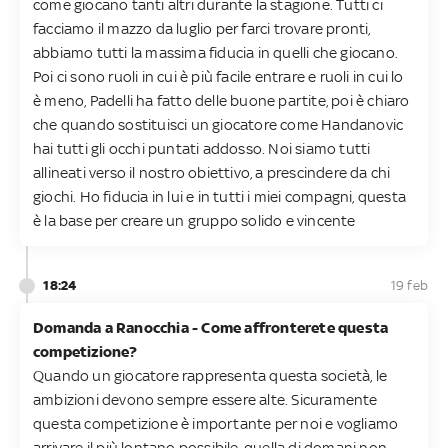
come giocano tanti altri durante la stagione. Tutti ci
facciamo il mazzo da luglio per farci trovare pronti,
abbiamo tutti la massima fiducia in quelli che giocano.
Poi ci sono ruoli in cui è più facile entrare e ruoli in cui lo
è meno, Padelli ha fatto delle buone partite, poi è chiaro
che quando sostituisci un giocatore come Handanovic
hai tutti gli occhi puntati addosso. Noi siamo tutti
allineati verso il nostro obiettivo, a prescindere da chi
giochi. Ho fiducia in lui e in tutti i miei compagni, questa
è la base per creare un gruppo solido e vincente
18:24
19 feb
Domanda a Ranocchia - Come affronterete questa
competizione?
Quando un giocatore rappresenta questa società, le
ambizioni devono sempre essere alte. Sicuramente
questa competizione è importante per noi e vogliamo
arrivare il più lontano possibile, quella di domani non