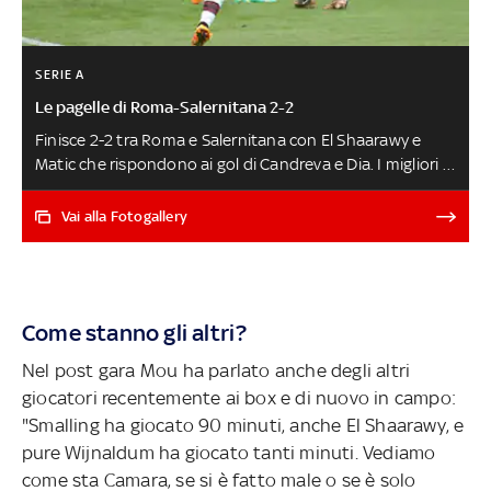
SERIE A
Le pagelle di Roma-Salernitana 2-2
Finisce 2-2 tra Roma e Salernitana con El Shaarawy e
Matic che rispondono ai gol di Candreva e Dia. I migliori e
i peggiori del match nelle pagelle di Nicolò Ramella
CRONACA E HIGHLIGHTS
Vai alla Fotogallery
Come stanno gli altri?
Nel post gara Mou ha parlato anche degli altri
giocatori recentemente ai box e di nuovo in campo:
"Smalling ha giocato 90 minuti, anche El Shaarawy, e
pure Wijnaldum ha giocato tanti minuti. Vediamo
come sta Camara, se si è fatto male o se è solo