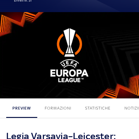
Emreli M. 31'
1 - 0
PREVIEW
FORMAZIONI
STATISTICHE
NOTIZI
Legia Varsavia–Leicester: