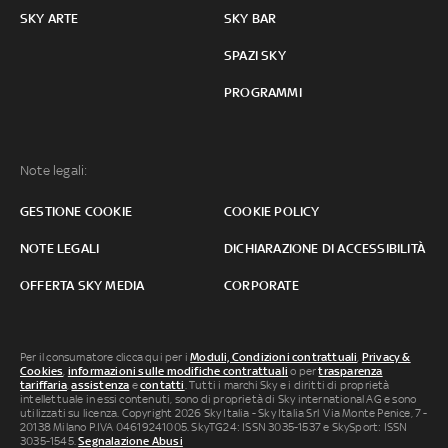
SKY ARTE
SKY BAR
SPAZI SKY
PROGRAMMI
Note legali:
GESTIONE COOKIE
COOKIE POLICY
NOTE LEGALI
DICHIARAZIONE DI ACCESSIBILITÀ
OFFERTA SKY MEDIA
CORPORATE
Per il consumatore clicca qui per i
Moduli, Condizioni contrattuali
,
Privacy &
Cookies
,
informazioni sulle modifiche contrattuali
o per
trasparenza
tariffaria
,
assistenza
e
contatti
. Tutti i marchi Sky e i diritti di proprietà
intellettuale in essi contenuti, sono di proprietà di Sky international AG e sono
utilizzati su licenza. Copyright 2026 Sky Italia - Sky Italia Srl Via Monte Penice, 7 -
20138 Milano P.IVA 04619241005. SkyTG24: ISSN 3035-1537 e SkySport: ISSN
3035-1545.
Segnalazione Abusi