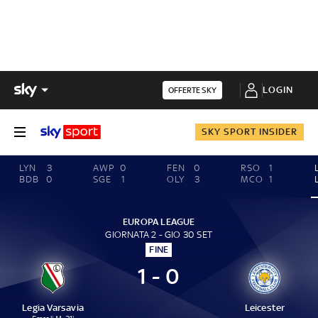
LOGIN
OFFERTE SKY
SKY SPORT INSIDER
LYN
3
AWP
0
FEN
0
RSO
1
BDB
0
SGE
1
OLY
3
MCO
1
EUROPA LEAGUE
GIORNATA 2 - GIO 30 SET
FINE
1 - 0
Legia Varsavia
Leicester