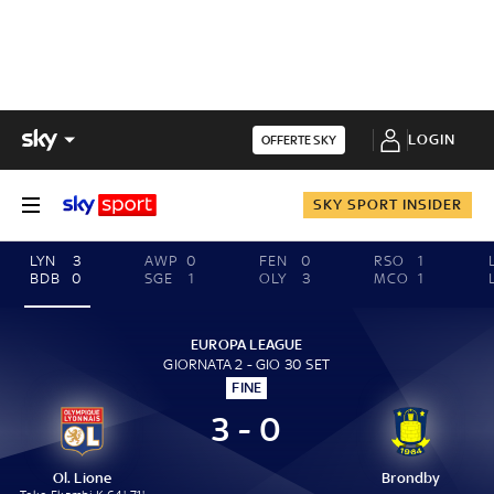
LOGIN
OFFERTE SKY
SKY SPORT INSIDER
LYN
3
AWP
0
FEN
0
RSO
1
BDB
0
SGE
1
OLY
3
MCO
1
EUROPA LEAGUE
GIORNATA 2 - GIO 30 SET
FINE
3 - 0
Ol. Lione
Brondby