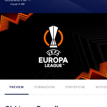
Toko-Ekambi K. 64', 71'
Aouar H. 86'
3 - 0
PREVIEW
FORMAZIONI
STATISTICHE
NOTIZI