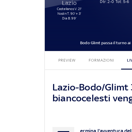
Lazio
Dtr: 2-0
Tot: 5-6
Castellanos V. 21'
Noslin T. 90' + 3'
Dia B. 99'
Bodo Glimt passa il turno ai 
PREVIEW
FORMAZIONI
LI
Lazio-Bodo/Glimt 3-
biancocelesti veng
ermina l'avventura dell