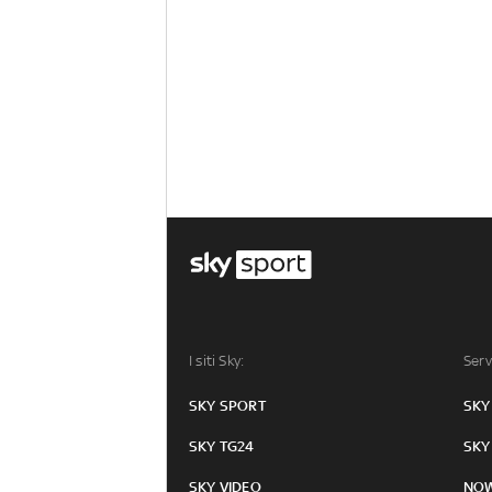
I siti Sky:
Serv
SKY SPORT
SKY
SKY TG24
SKY
SKY VIDEO
NO