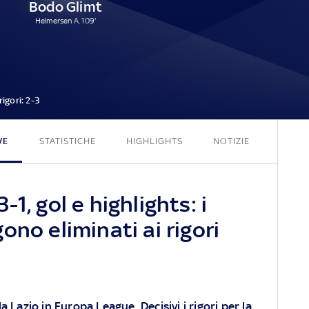
Bodo Glimt
Helmersen A. 109'
3 - 1
rigori:
2-3
VE
STATISTICHE
HIGHLIGHTS
NOTIZIE
1, gol e highlights: i
ono eliminati ai rigori
a Lazio in Europa League. Decisivi i rigori per la