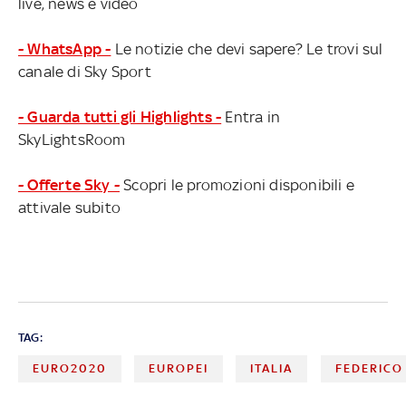
live, news e video
- WhatsApp -
Le notizie che devi sapere? Le trovi sul
canale di Sky Sport
- Guarda tutti gli Highlights -
Entra in
SkyLightsRoom
- Offerte Sky -
Scopri le promozioni disponibili e
attivale subito
TAG:
EURO2020
EUROPEI
ITALIA
FEDERICO