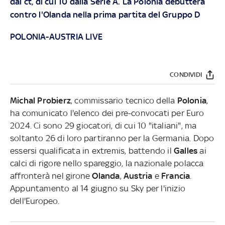
dal ct, di cui 10 dalla Serie A. La Polonia debutterà
contro l'Olanda nella prima partita del Gruppo D
POLONIA-AUSTRIA LIVE
CONDIVIDI
Michal Probierz
, commissario tecnico della
Polonia
,
ha comunicato l'elenco dei pre-convocati per Euro
2024. Ci sono 29 giocatori, di cui 10 "italiani", ma
soltanto 26 di loro partiranno per la Germania. Dopo
essersi qualificata in extremis, battendo il
Galles
ai
calci di rigore nello spareggio, la nazionale polacca
affronterà nel girone
Olanda
,
Austria
e
Francia
.
Appuntamento al 14 giugno su Sky per l'inizio
dell'Europeo.