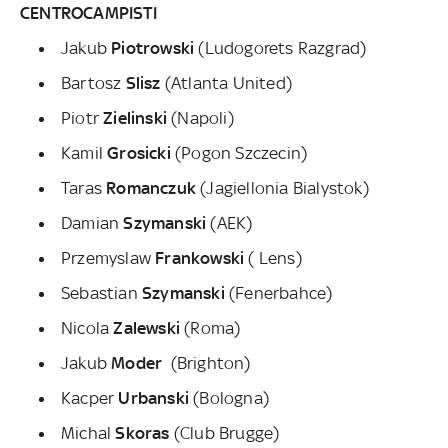
CENTROCAMPISTI
Jakub
Piotrowski
(Ludogorets Razgrad)
Bartosz
Slisz
(Atlanta United)
Piotr
Zielinski
(Napoli)
Kamil
Grosicki
(Pogon Szczecin)
Taras
Romanczuk
(Jagiellonia Bialystok)
Damian
Szymanski
(AEK)
Przemyslaw
Frankowski
( Lens)
Sebastian
Szymanski
(Fenerbahce)
Nicola
Zalewski
(Roma)
Jakub
Moder
(Brighton)
Kacper
Urbanski
(Bologna)
Michal
Skoras
(Club Brugge)