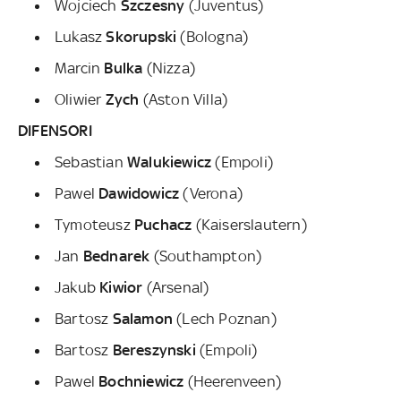
Wojciech
Szczesny
(Juventus)
Lukasz
Skorupski
(Bologna)
Marcin
Bulka
(Nizza)
Oliwier
Zych
(Aston Villa)
DIFENSORI
Sebastian
Walukiewicz
(Empoli)
Pawel
Dawidowicz
(Verona)
Tymoteusz
Puchacz
(Kaiserslautern)
Jan
Bednarek
(Southampton)
Jakub
Kiwior
(Arsenal)
Bartosz
Salamon
(Lech Poznan)
Bartosz
Bereszynski
(Empoli)
Pawel
Bochniewicz
(Heerenveen)