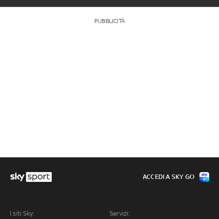
PUBBLICITÀ
ACCEDI A SKY GO
I siti Sky:
Servizi: