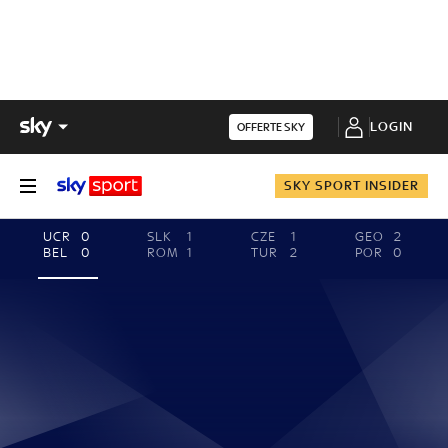
LOGIN
OFFERTE SKY
SKY SPORT INSIDER
UCR
0
SLK
1
CZE
1
GEO
2
BEL
0
ROM
1
TUR
2
POR
0