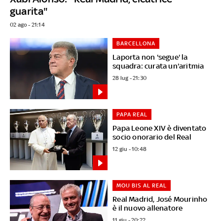
guarita"
02 ago - 21:14
BARCELLONA
Laporta non 'segue' la
squadra: curata un'aritmia
28 lug - 21:30
PAPA REAL
Papa Leone XIV è diventato
socio onorario del Real
12 giu - 10:48
MOU BIS AL REAL
Real Madrid, José Mourinho
è il nuovo allenatore
11 giu - 20:22