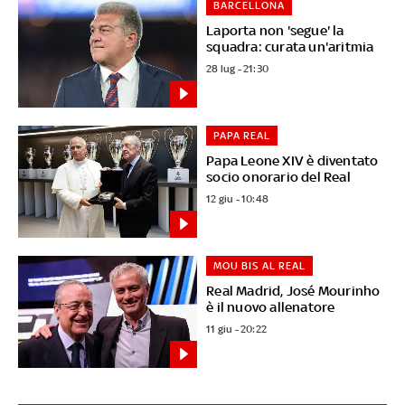
BARCELLONA
Laporta non 'segue' la
squadra: curata un'aritmia
28 lug - 21:30
PAPA REAL
Papa Leone XIV è diventato
socio onorario del Real
12 giu - 10:48
MOU BIS AL REAL
Real Madrid, José Mourinho
è il nuovo allenatore
11 giu - 20:22