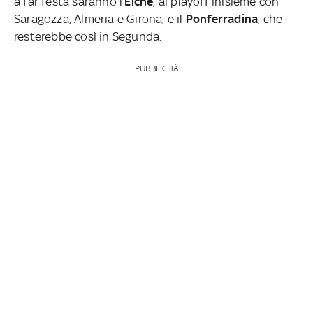
a far festa saranno l’
Elche
, ai playoff inisieme con
Saragozza, Almeria e Girona, e il
Ponferradina
, che
resterebbe così in Segunda.
PUBBLICITÀ