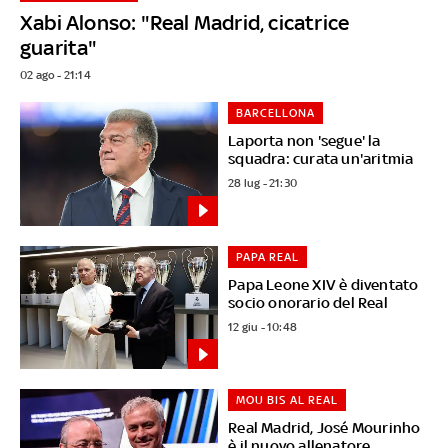
Xabi Alonso: "Real Madrid, cicatrice
guarita"
02 ago - 21:14
BARCELLONA
Laporta non 'segue' la
squadra: curata un'aritmia
28 lug - 21:30
PAPA REAL
Papa Leone XIV è diventato
socio onorario del Real
12 giu - 10:48
MOU BIS AL REAL
Real Madrid, José Mourinho
è il nuovo allenatore