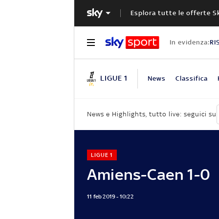
Esplora tutte le offerte S
In evidenza:
RI
LIGUE 1
News
Classifica
News e Highlights, tutto live: seguici su
LIGUE 1
Amiens-Caen 1-0
11 feb 2019 - 10:22