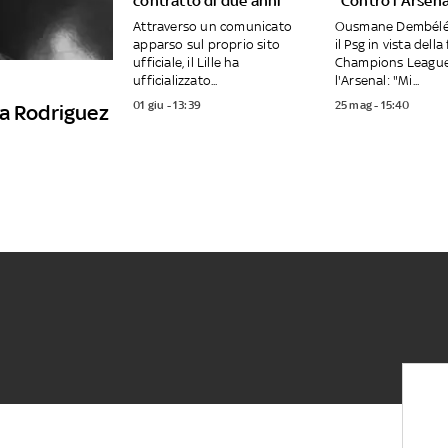
contratto di due anni
"Contro l'Arsena
Attraverso un comunicato
Ousmane Dembélé 
apparso sul proprio sito
il Psg in vista della
ufficiale, il Lille ha
Champions League
ufficializzato...
l'Arsenal: "Mi...
01 giu - 13:39
25 mag - 15:40
va Rodriguez