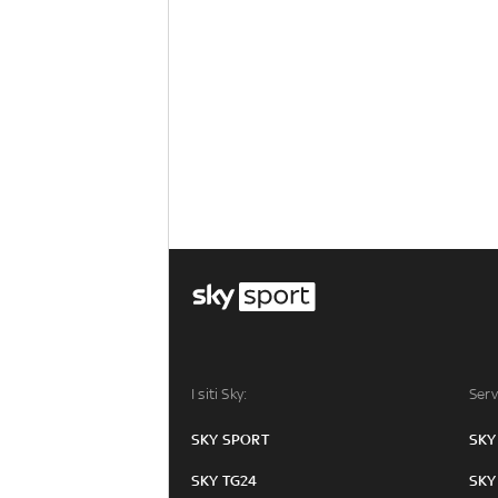
I siti Sky:
Serv
SKY SPORT
SKY
SKY TG24
SKY