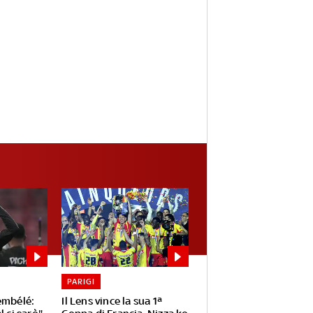
PARIGI
embélé:
Il Lens vince la sua 1ª