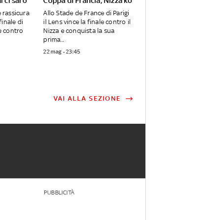
l ci sarò"
Coppa di Francia, Nizza ko
rassicura
Allo Stade de France di Parigi
 finale di
il Lens vince la finale contro il
 contro
Nizza e conquista la sua
prima...
22 mag - 23:45
VAI ALLA SEZIONE
PUBBLICITÀ