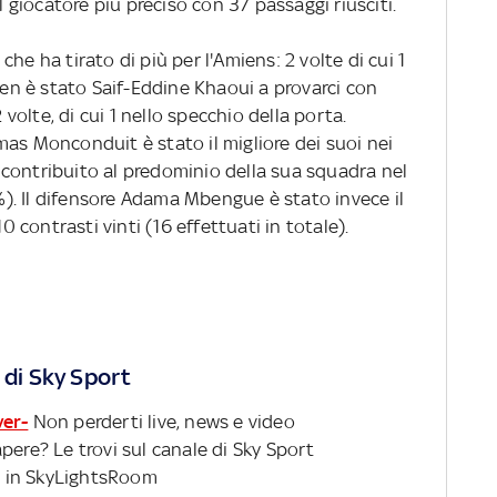
l giocatore più preciso con 37 passaggi riusciti.
he ha tirato di più per l'Amiens: 2 volte di cui 1
Caen è stato Saif-Eddine Khaoui a provarci con
olte, di cui 1 nello specchio della porta.
as Monconduit è stato il migliore dei suoi nei
ha contribuito al predominio della sua squadra nel
. Il difensore Adama Mbengue è stato invece il
10 contrasti vinti (16 effettuati in totale).
 di Sky Sport
ver-
Non perderti live, news e video
pere? Le trovi sul canale di Sky Sport
 in SkyLightsRoom