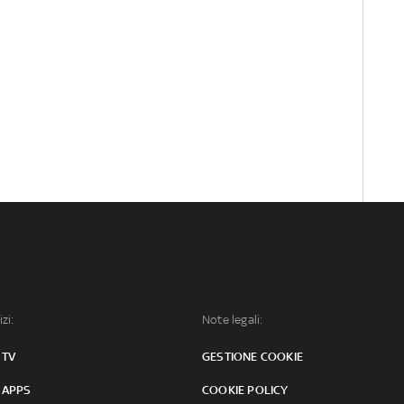
izi:
Note legali:
 TV
GESTIONE COOKIE
 APPS
COOKIE POLICY