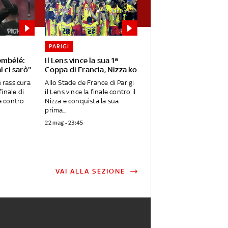
PARIGI
embélé:
Il Lens vince la sua 1ª
l ci sarò"
Coppa di Francia, Nizza ko
rassicura
Allo Stade de France di Parigi
 finale di
il Lens vince la finale contro il
 contro
Nizza e conquista la sua
prima...
22 mag - 23:45
VAI ALLA SEZIONE