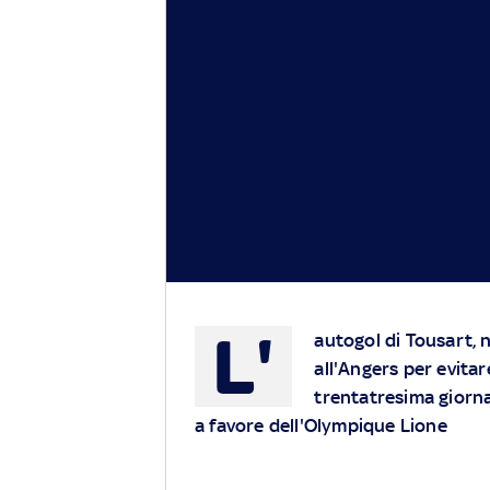
L'
autogol di Tousart, n
all'Angers per evitar
trentatresima giornat
a favore dell'Olympique Lione