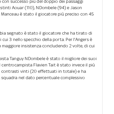
o con successo più del doppio dei passaggi
distinti Aouar (110), NDombele (94) e Jason
nt Manceau è stato il giocatore più preciso con 45
 segnato è stato il giocatore che ha tirato di
i cui 3 nello specchio della porta. Per l'Angers è
n maggiore insistenza concludendo 2 volte, di cui
pista Tanguy NDombele è stato il migliore dei suoi
 Il centrocampista Flavien Tait è stato invece il più
2 contrasti vinti (20 effettuati in totale) e ha
a squadra nel dato percentuale complessivo