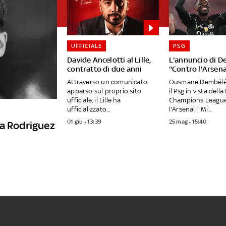
UFFICIALE
PSG
Davide Ancelotti al Lille,
L'annuncio di D
contratto di due anni
"Contro l'Arsena
Attraverso un comunicato
Ousmane Dembélé 
apparso sul proprio sito
il Psg in vista della
ufficiale, il Lille ha
Champions League
ufficializzato...
l'Arsenal: "Mi...
01 giu - 13:39
25 mag - 15:40
va Rodriguez