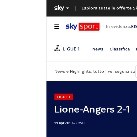
Esplora tutte le offerte S
In evidenza:
RI
LIGUE 1
News
Classifica
News e Highlights, tutto live: seguici su
LIGUE 1
Lione-Angers 2-1
19 apr 2019 - 22:50