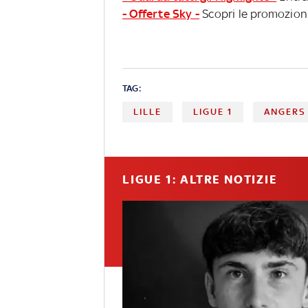
- Offerte Sky -
Scopri le promozioni
TAG:
LILLE
LIGUE 1
ANGERS
LIGUE 1: ALTRE NOTIZIE