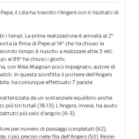
pe, il Lilla ha travolto l'Angers con il risultato di
bi i tempi. La prima realizzazione è arrivata al 2°
orta la firma di Pepe al 14° che ha chiuso la
 secondo tempo è riuscito a realizzare altre 3 reti:
jo al 89° ha chiuso i giochi.
ria, con Mike Maignan poco impegnato, autore di
match. In questa sconfitta il portiere dell'Angers
 subite, ha comunque effettuato 7 parate.
ratterizzata da un sostanziale equilibrio anche
ato più tiri totali (18-13). L'Angers, invece, ha avuto
attuto più calci d’angolo (6-3).
gliore per numero di passaggi completati (62),
 il più preciso nelle fila dell'Angers (53). Reine-