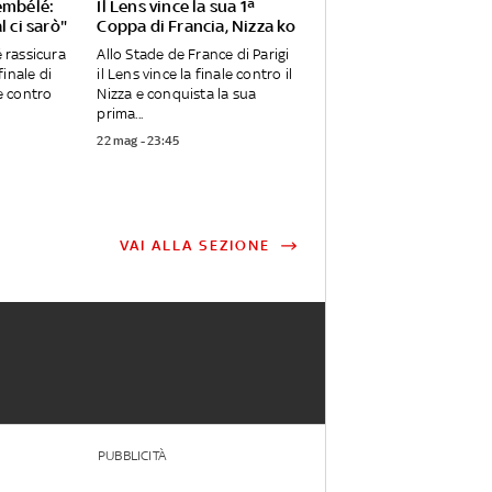
embélé:
Il Lens vince la sua 1ª
l ci sarò"
Coppa di Francia, Nizza ko
rassicura
Allo Stade de France di Parigi
 finale di
il Lens vince la finale contro il
 contro
Nizza e conquista la sua
prima...
22 mag - 23:45
VAI ALLA SEZIONE
PUBBLICITÀ