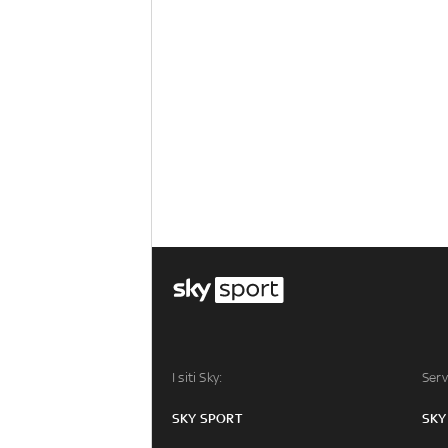
I siti Sky:
Serv
SKY SPORT
SKY