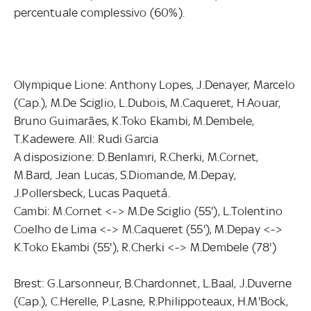
percentuale complessivo (60%).
Olympique Lione: Anthony Lopes, J.Denayer, Marcelo
(Cap.), M.De Sciglio, L.Dubois, M.Caqueret, H.Aouar,
Bruno Guimarães, K.Toko Ekambi, M.Dembele,
T.Kadewere. All: Rudi Garcia
A disposizione: D.Benlamri, R.Cherki, M.Cornet,
M.Bard, Jean Lucas, S.Diomande, M.Depay,
J.Pollersbeck, Lucas Paquetá.
Cambi: M.Cornet <-> M.De Sciglio (55'), L.Tolentino
Coelho de Lima <-> M.Caqueret (55'), M.Depay <->
K.Toko Ekambi (55'), R.Cherki <-> M.Dembele (78')
Brest: G.Larsonneur, B.Chardonnet, L.Baal, J.Duverne
(Cap.), C.Herelle, P.Lasne, R.Philippoteaux, H.M'Bock,