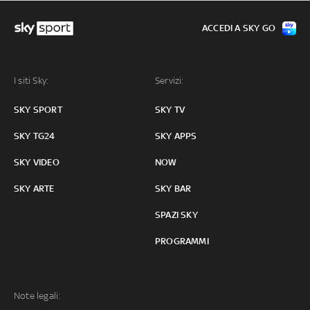
ACCEDI A SKY GO
I siti Sky:
Servizi:
SKY SPORT
SKY TV
SKY TG24
SKY APPS
SKY VIDEO
NOW
SKY ARTE
SKY BAR
SPAZI SKY
PROGRAMMI
Note legali: