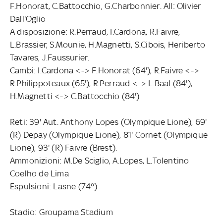
F.Honorat, C.Battocchio, G.Charbonnier. All: Olivier
Dall'Oglio
A disposizione: R.Perraud, I.Cardona, R.Faivre,
L.Brassier, S.Mounie, H.Magnetti, S.Cibois, Heriberto
Tavares, J.Faussurier.
Cambi: I.Cardona <-> F.Honorat (64'), R.Faivre <->
R.Philippoteaux (65'), R.Perraud <-> L.Baal (84'),
H.Magnetti <-> C.Battocchio (84')
Reti: 39' Aut. Anthony Lopes (Olympique Lione), 69'
(R) Depay (Olympique Lione), 81' Cornet (Olympique
Lione), 93' (R) Faivre (Brest).
Ammonizioni: M.De Sciglio, A.Lopes, L.Tolentino
Coelho de Lima
Espulsioni: Lasne (74°)
Stadio: Groupama Stadium