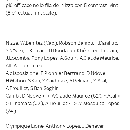
più efficace nelle fila del Nizza con 5 contrasti vinti
(8 effettuati in totale).
Nizza: W.Benítez (Cap.), Robson Bambu, F.Daniliuc,
S.N'Soki, H.Kamara, H.Boudaoui, Khéphren Thuram,
J.Lotomba, Rony Lopes, A.Gouiri, A.Claude Maurice.
All: Adrian Ursea
A disposizione: T.Pionnier Bertrand, D.Ndoye,
H.Mahou, S.Kari, Y.Cardinale, A.Pelmard, Y.Atal,
A.Trouillet, S.Ben Seghir.
Cambi: D.Ndoye <-> A.Claude Maurice (62'), Y.Atal <-
> H.Kamara (62'), A.Trouillet <-> M.Mesquita Lopes
(74')
Olympique Lione: Anthony Lopes, J.Denayer,