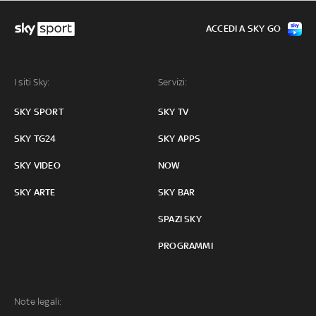
ACCEDI A SKY GO
I siti Sky:
Servizi:
SKY SPORT
SKY TV
SKY TG24
SKY APPS
SKY VIDEO
NOW
SKY ARTE
SKY BAR
SPAZI SKY
PROGRAMMI
Note legali: