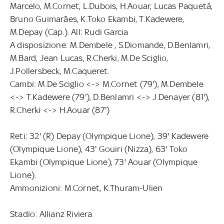
Marcelo, M.Cornet, L.Dubois, H.Aouar, Lucas Paquetá,
Bruno Guimarães, K.Toko Ekambi, T.Kadewere,
M.Depay (Cap.). All: Rudi Garcia
A disposizione: M.Dembele , S.Diomande, D.Benlamri,
M.Bard, Jean Lucas, R.Cherki, M.De Sciglio,
J.Pollersbeck, M.Caqueret.
Cambi: M.De Sciglio <-> M.Cornet (79'), M.Dembele
<-> T.Kadewere (79'), D.Benlamri <-> J.Denayer (81'),
R.Cherki <-> H.Aouar (87')
Reti: 32' (R) Depay (Olympique Lione), 39' Kadewere
(Olympique Lione), 43' Gouiri (Nizza), 63' Toko
Ekambi (Olympique Lione), 73' Aouar (Olympique
Lione).
Ammonizioni: M.Cornet, K.Thuram-Ulien
Stadio: Allianz Riviera