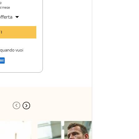
e
al mese
fferta
y Sport Insider
I
 storie
i firme di Sky
i quando vuoi
a di Sky Sport