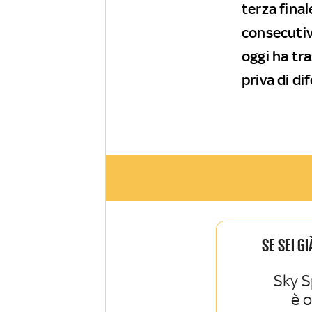
terza fina
consecutiva
oggi ha tr
priva di dif
SE SEI G
Sky S
è 