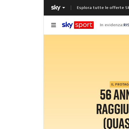
Esplora tutte le offerte S
In evidenza:
RI
IL PROTA
56 ANN
RAGGI
(QUAS