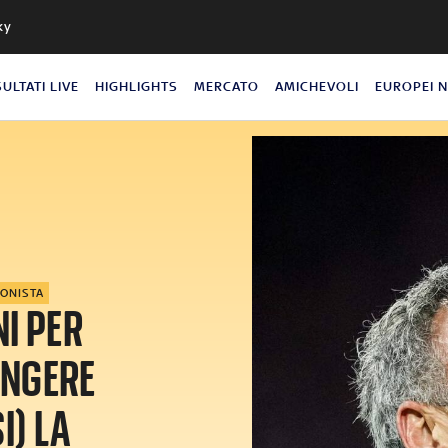
ky
SULTATI LIVE
HIGHLIGHTS
MERCATO
AMICHEVOLI
EUROPEI 
GONISTA
I PER
UNGERE
I) LA