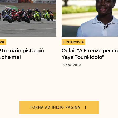
ONE
L'INTERVISTA
torna in pista più
Oulai: "A Firenze per cr
a che mai
Yaya Touré idolo"
05 ago - 21:30
TORNA AD INIZIO PAGINA