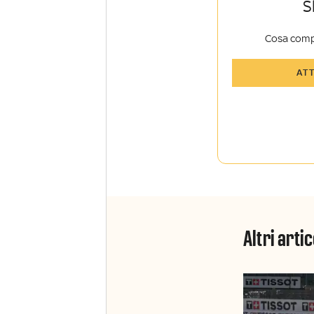
S
Cosa comp
Tutti gli art
AT
Sky TG24 In
Opinioni, r
raccontate 
Sport e Sky
La newslett
Insider e S
Altri artic