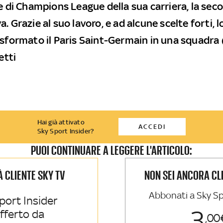
le di Champions League della sua carriera, la sec
. Grazie al suo lavoro, e ad alcune scelte forti, 
asformato il Paris Saint-Germain in una squadra 
etti
Hai già attivato
ACCEDI
Sky Sport Insider?
PUOI CONTINUARE A LEGGERE L'ARTICOLO:
IÀ CLIENTE SKY TV
NON SEI ANCORA CL
Abbonati a Sky Sp
port Insider
3
offerto da
00