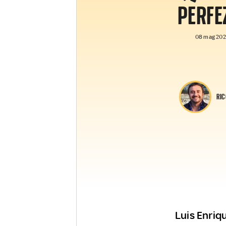
PERFE
08 mag 2026
RIC
Luis Enriq