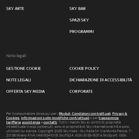
SKY ARTE
SKY BAR
SPAZI SKY
PROGRAMMI
Note legali:
GESTIONE COOKIE
COOKIE POLICY
NOTE LEGALI
DICHIARAZIONE DI ACCESSIBILITÀ
OFFERTA SKY MEDIA
CORPORATE
Per il consumatore clicca qui per i
Moduli, Condizioni contrattuali
,
Privacy &
Cookies
,
informazioni sulle modifiche contrattuali
o per
trasparenza
tariffaria
,
assistenza
e
contatti
. Tutti i marchi Sky e i diritti di proprietà
intellettuale in essi contenuti, sono di proprietà di Sky international AG e sono
utilizzati su licenza. Copyright 2026 Sky Italia - Sky Italia Srl Via Monte Penice, 7 -
20138 Milano P.IVA 04619241005. SkyTG24: ISSN 3035-1537 e SkySport: ISSN