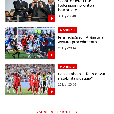
Scontro Uefa-Fifa:
federazioni pronte a
boicottare
30 lug - 17:48
MONDIALI
Fifa indaga sull'Argentina:
avviato procedimento
29 lug - 20:14
MONDIALI
Caso Embolo, Fifa: "Col Var
ristabilita giustizia"
28 lug - 23:06
VAI ALLA SEZIONE