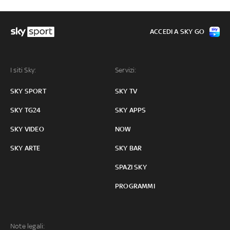
ACCEDI A SKY GO
I siti Sky:
Servizi:
SKY SPORT
SKY TV
SKY TG24
SKY APPS
SKY VIDEO
NOW
SKY ARTE
SKY BAR
SPAZI SKY
PROGRAMMI
Note legali: