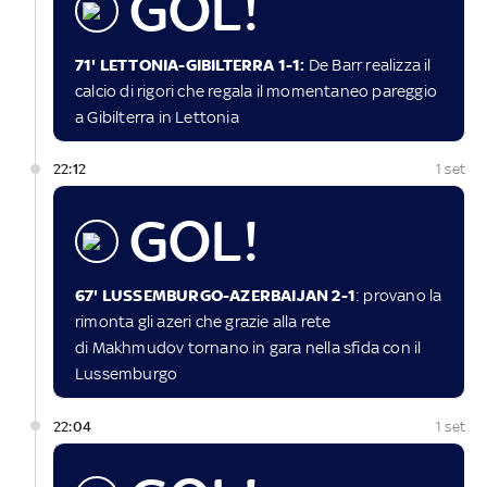
GOL!
71' LETTONIA-GIBILTERRA 1-1:
De Barr realizza il
calcio di rigori che regala il momentaneo pareggio
a Gibilterra in Lettonia
22:12
1 set
GOL!
67' LUSSEMBURGO-AZERBAIJAN 2-1
: provano la
rimonta gli azeri che grazie alla rete
di Makhmudov tornano in gara nella sfida con il
Lussemburgo
22:04
1 set