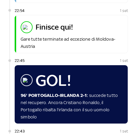
22:54
1 set
finisce qui!
Gare tutte terminate ad eccezione di Moldova-
Austria
22:45
1 set
GOL!
96' PORTOGALLO-IRLANDA 2-1:
succede tutto
nel recupero. Ancora Cristiano Ronaldo, il
Portogallo ribalta l'irlanda con il suo uomolo
simbolo
22:43
1 set