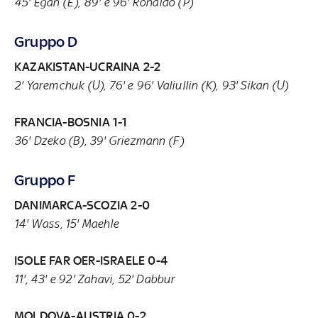
45' Egan (E), 89' e 96' Ronaldo (P)
Gruppo D
KAZAKISTAN-UCRAINA 2-2
2' Yaremchuk (U), 76' e 96' Valiullin (K), 93' Sikan (U)
FRANCIA-BOSNIA 1-1
36' Dzeko (B), 39' Griezmann (F)
Gruppo F
DANIMARCA-SCOZIA 2-0
14' Wass, 15' Maehle
ISOLE FAR OER-ISRAELE 0-4
11', 43' e 92' Zahavi, 52' Dabbur
MOLDOVA-AUSTRIA 0-2