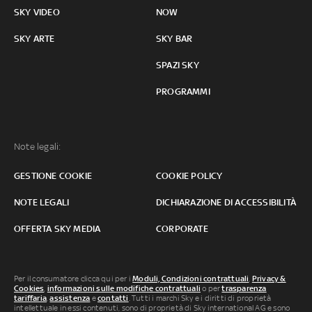
SKY VIDEO
NOW
SKY ARTE
SKY BAR
SPAZI SKY
PROGRAMMI
Note legali:
GESTIONE COOKIE
COOKIE POLICY
NOTE LEGALI
DICHIARAZIONE DI ACCESSIBILITÀ
OFFERTA SKY MEDIA
CORPORATE
Per il consumatore clicca qui per i
Moduli, Condizioni contrattuali
,
Privacy &
Cookies
,
informazioni sulle modifiche contrattuali
o per
trasparenza
tariffaria
,
assistenza
e
contatti
. Tutti i marchi Sky e i diritti di proprietà
intellettuale in essi contenuti, sono di proprietà di Sky international AG e sono