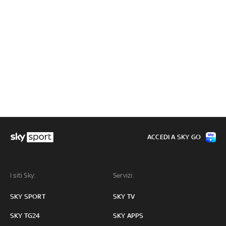
ACCEDI A SKY GO
I siti Sky:
Servizi:
SKY SPORT
SKY TV
SKY TG24
SKY APPS