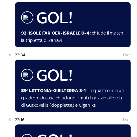
GOL!
92' ISOLE FAR OER-ISRAELE 0-4:
chiude il match
la tripletta di Zahavi
22:34
1 set
GOL!
89' LETTONIA-GIBILTERRA 3-1
: In quattro minuti
i padroni di casa chiudono il match grazie alle reti
di Gutkovskis (doppietta) e Ciganiks
22:16
1 set