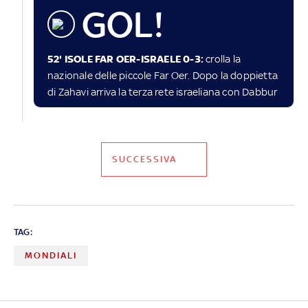
GOL!
52' ISOLE FAR OER-ISRAELE 0-3:
crolla la
nazionale delle piccole Far Oer. Dopo la doppietta
di Zahavi arriva la terza rete israeliana con Dabbur
SUCCESSIVA
TAG:
MONDIALI