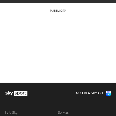
PUBBLICITÀ
ACCEDI A SKY GO
I siti Sky:
Servizi: