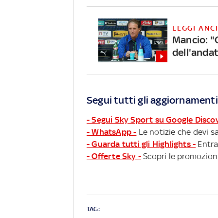
LEGGI ANC
Mancio: "
dell'anda
Segui tutti gli aggiornamenti
- Segui Sky Sport su Google Disco
- WhatsApp -
Le notizie che devi sa
- Guarda tutti gli Highlights -
Entra
- Offerte Sky -
Scopri le promozioni
TAG: