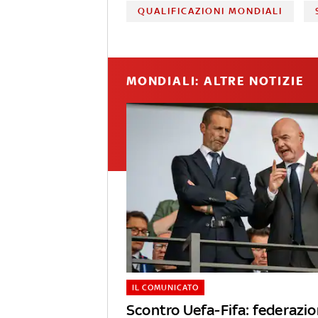
QUALIFICAZIONI MONDIALI
MONDIALI: ALTRE NOTIZIE
IL COMUNICATO
Scontro Uefa-Fifa: federazio