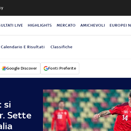
ky
SULTATI LIVE
HIGHLIGHTS
MERCATO
AMICHEVOLI
EUROPEI 
Calendario E Risultati
Classifiche
Google Discover
Fonti Preferite
 si
. Sette
alia