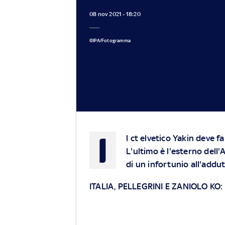
08 nov 2021 - 18:20
©IPA/Fotogramma
I
l ct elvetico Yakin deve fa
L'ultimo è l'esterno dell
di un infortunio all'addu
ITALIA, PELLEGRINI E ZANIOLO KO: