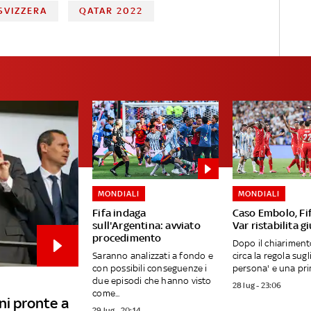
SVIZZERA
QATAR 2022
MONDIALI
MONDIALI
Fifa indaga
Caso Embolo, Fif
sull'Argentina: avviato
Var ristabilita gi
procedimento
Dopo il chiarimento
Saranno analizzati a fondo e
circa la regola sugl
con possibili conseguenze i
persona' e una prima
due episodi che hanno visto
28 lug - 23:06
come...
ni pronte a
29 lug - 20:14