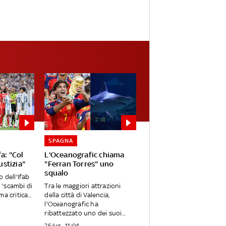
SPAGNA
a: "Col
L'Oceanografic chiama
ustizia"
"Ferran Torres" uno
squalo
 dell'Ifab
i 'scambi di
Tra le maggiori attrazioni
 critica...
della città di Valencia,
l'Oceanografic ha
ribattezzato uno dei suoi...
26 lug - 11:04