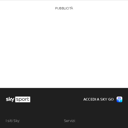
PUBBLICITÀ
ACCEDI A SKY GO
I siti Sky:
Servizi: