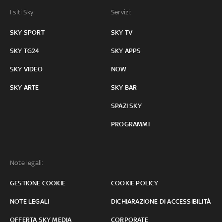
I siti Sky:
Servizi:
SKY SPORT
SKY TV
SKY TG24
SKY APPS
SKY VIDEO
NOW
SKY ARTE
SKY BAR
SPAZI SKY
PROGRAMMI
Note legali:
GESTIONE COOKIE
COOKIE POLICY
NOTE LEGALI
DICHIARAZIONE DI ACCESSIBILITÀ
OFFERTA SKY MEDIA
CORPORATE