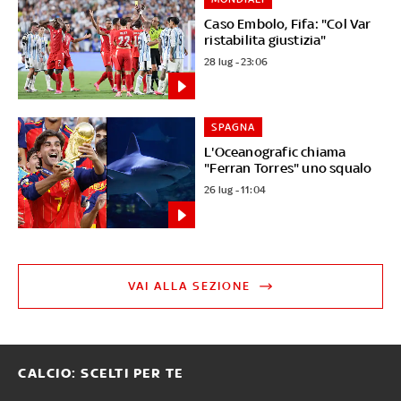
Caso Embolo, Fifa: "Col Var
ristabilita giustizia"
28 lug - 23:06
SPAGNA
L'Oceanografic chiama
"Ferran Torres" uno squalo
26 lug - 11:04
VAI ALLA SEZIONE
CALCIO: SCELTI PER TE