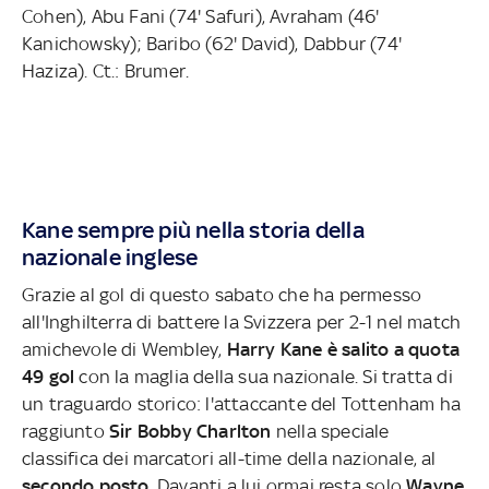
Cohen), Abu Fani (74' Safuri), Avraham (46'
Kanichowsky); Baribo (62' David), Dabbur (74'
Haziza). Ct.: Brumer.
Kane sempre più nella storia della
nazionale inglese
Grazie al gol di questo sabato che ha permesso
all'Inghilterra di battere la Svizzera per 2-1 nel match
amichevole di Wembley,
Harry Kane è salito a quota
49 gol
con la maglia della sua nazionale. Si tratta di
un traguardo storico: l'attaccante del Tottenham ha
raggiunto
Sir Bobby Charlton
nella speciale
classifica dei marcatori all-time della nazionale, al
secondo posto
. Davanti a lui ormai resta solo
Wayne