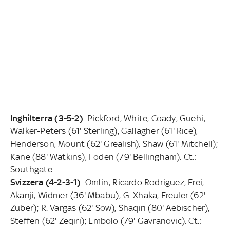
Inghilterra (3-5-2)
: Pickford; White, Coady, Guehi;
Walker-Peters (61' Sterling), Gallagher (61' Rice),
Henderson, Mount (62' Grealish), Shaw (61' Mitchell);
Kane (88' Watkins), Foden (79' Bellingham). Ct.:
Southgate.
Svizzera (4-2-3-1)
: Omlin; Ricardo Rodriguez, Frei,
Akanji, Widmer (36' Mbabu); G. Xhaka, Freuler (62'
Zuber); R. Vargas (62' Sow), Shaqiri (80' Aebischer),
Steffen (62' Zeqiri); Embolo (79' Gavranovic). Ct.: