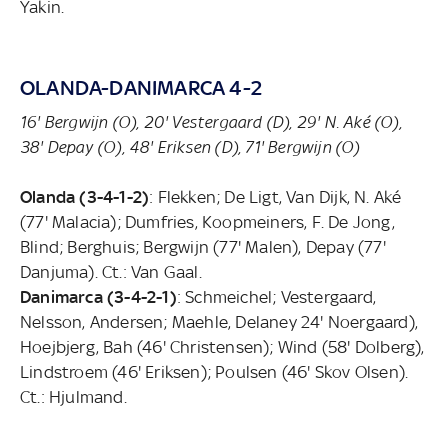
Yakin.
OLANDA-DANIMARCA 4-2
16' Bergwijn (O), 20' Vestergaard (D), 29' N. Aké (O),
38' Depay (O), 48' Eriksen (D), 71' Bergwijn (O)
Olanda (3-4-1-2)
: Flekken; De Ligt, Van Dijk, N. Aké
(77' Malacia); Dumfries, Koopmeiners, F. De Jong,
Blind; Berghuis; Bergwijn (77' Malen), Depay (77'
Danjuma). Ct.: Van Gaal.
Danimarca (3-4-2-1)
: Schmeichel; Vestergaard,
Nelsson, Andersen; Maehle, Delaney 24' Noergaard),
Hoejbjerg, Bah (46' Christensen); Wind (58' Dolberg),
Lindstroem (46' Eriksen); Poulsen (46' Skov Olsen).
Ct.: Hjulmand.