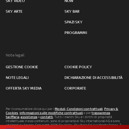
SKY VIDEO
NOW
SKY ARTE
SKY BAR
SPAZI SKY
PROGRAMMI
Note legali:
GESTIONE COOKIE
COOKIE POLICY
NOTE LEGALI
DICHIARAZIONE DI ACCESSIBILITÀ
OFFERTA SKY MEDIA
CORPORATE
Per il consumatore clicca qui per i
Moduli, Condizioni contrattuali
,
Privacy &
Cookies
,
informazioni sulle modifiche contrattuali
o per
trasparenza
tariffaria
,
assistenza
e
contatti
. Tutti i marchi Sky e i diritti di proprietà
intellettuale in essi contenuti, sono di proprietà di Sky international AG e sono
utilizzati su licenza. Copyright 2026 Sky Italia - Sky Italia Srl Via Monte Penice, 7 -