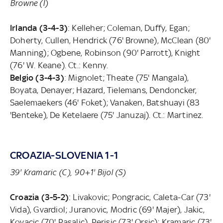
Browne (I)
Irlanda (3-4-3)
: Kelleher; Coleman, Duffy, Egan;
Doherty, Cullen, Hendrick (76' Browne), McClean (80'
Manning); Ogbene, Robinson (90' Parrott), Knight
(76' W. Keane). Ct.: Kenny.
Belgio (3-4-3)
: Mignolet; Theate (75' Mangala),
Boyata, Denayer; Hazard, Tielemans, Dendoncker,
Saelemaekers (46' Foket); Vanaken, Batshuayi (83
'Benteke), De Ketelaere (75' Januzaj). Ct.: Martinez.
CROAZIA-SLOVENIA 1-1
39' Kramaric (C), 90+1' Bijol (S)
Croazia (3-5-2)
: Livakovic; Pongracic, Caleta-Car (73'
Vida), Gvardiol; Juranovic, Modric (69' Majer), Jakic,
Kovacic (70' Pasalic), Perisic (73' Orsic); Kramaric (73'