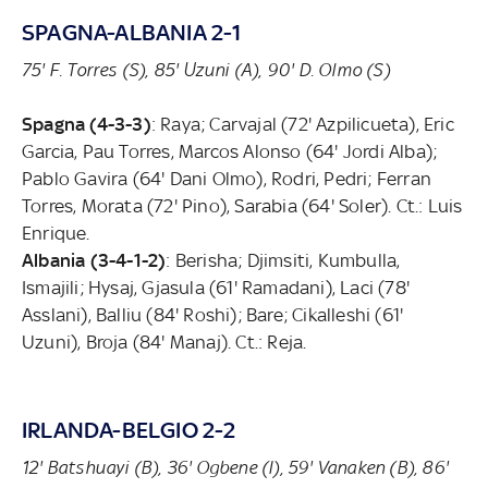
SPAGNA-ALBANIA 2-1
75' F. Torres (S), 85' Uzuni (A), 90' D. Olmo (S)
Spagna (4-3-3)
: Raya; Carvajal (72' Azpilicueta), Eric
Garcia, Pau Torres, Marcos Alonso (64' Jordi Alba);
Pablo Gavira (64' Dani Olmo), Rodri, Pedri; Ferran
Torres, Morata (72' Pino), Sarabia (64' Soler). Ct.: Luis
Enrique.
Albania (3-4-1-2)
: Berisha; Djimsiti, Kumbulla,
Ismajili; Hysaj, Gjasula (61' Ramadani), Laci (78'
Asslani), Balliu (84' Roshi); Bare; Cikalleshi (61'
Uzuni), Broja (84' Manaj). Ct.: Reja.
IRLANDA-BELGIO 2-2
12' Batshuayi (B), 36' Ogbene (I), 59' Vanaken (B), 86'