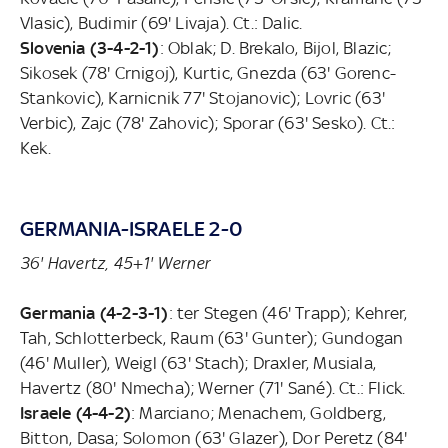
Vlasic), Budimir (69' Livaja). Ct.: Dalic.
Slovenia (3-4-2-1)
: Oblak; D. Brekalo, Bijol, Blazic;
Sikosek (78' Crnigoj), Kurtic, Gnezda (63' Gorenc-
Stankovic), Karnicnik 77' Stojanovic); Lovric (63'
Verbic), Zajc (78' Zahovic); Sporar (63' Sesko). Ct.:
Kek.
GERMANIA-ISRAELE 2-0
36' Havertz, 45+1' Werner
Germania (4-2-3-1)
: ter Stegen (46' Trapp); Kehrer,
Tah, Schlotterbeck, Raum (63' Gunter); Gundogan
(46' Muller), Weigl (63' Stach); Draxler, Musiala,
Havertz (80' Nmecha); Werner (71' Sané). Ct.: Flick.
Israele (4-4-2)
: Marciano; Menachem, Goldberg,
Bitton, Dasa; Solomon (63' Glazer), Dor Peretz (84'