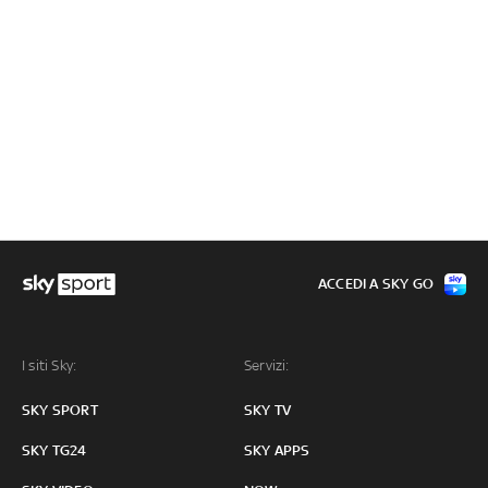
ACCEDI A SKY GO
I siti Sky:
Servizi:
SKY SPORT
SKY TV
SKY TG24
SKY APPS