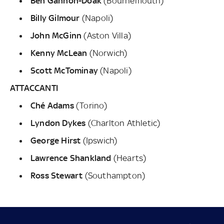
Ben Gannon-Doak
(Bournemouth)
Billy Gilmour
(Napoli)
John McGinn
(Aston Villa)
Kenny McLean
(Norwich)
Scott McTominay
(Napoli)
ATTACCANTI
Ché Adams
(Torino)
Lyndon Dykes
(Charlton Athletic)
George Hirst
(Ipswich)
Lawrence Shankland
(Hearts)
Ross Stewart
(Southampton)