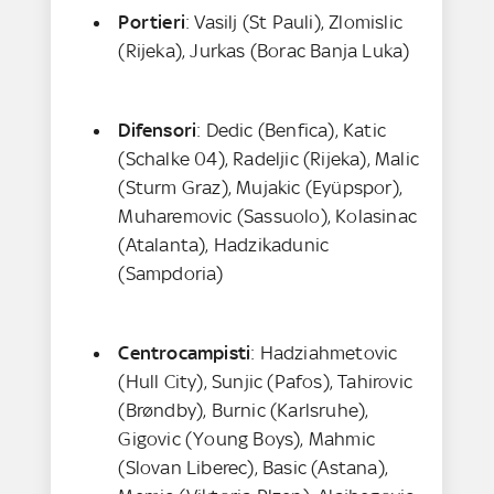
Portieri
: Vasilj (St Pauli), Zlomislic
(Rijeka), Jurkas (Borac Banja Luka)
Difensori
: Dedic (Benfica), Katic
(Schalke 04), Radeljic (Rijeka), Malic
(Sturm Graz), Mujakic (Eyüpspor),
Muharemovic (Sassuolo), Kolasinac
(Atalanta), Hadzikadunic
(Sampdoria)
Centrocampisti
: Hadziahmetovic
(Hull City), Sunjic (Pafos), Tahirovic
(Brøndby), Burnic (Karlsruhe),
Gigovic (Young Boys), Mahmic
(Slovan Liberec), Basic (Astana),