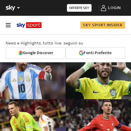
LOGIN
OFFERTE SKY
SKY SPORT INSIDER
News e Highlights, tutto live: seguici su
Google Discover
Fonti Preferite