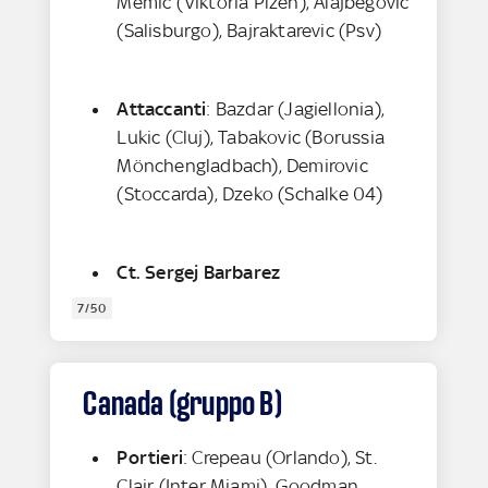
Memic (Viktoria Plzen), Alajbegovic
(Salisburgo), Bajraktarevic (Psv)
Attaccanti
: Bazdar (Jagiellonia),
Lukic (Cluj), Tabakovic (Borussia
Mönchengladbach), Demirovic
(Stoccarda), Dzeko (Schalke 04)
Ct. Sergej Barbarez
7/50
Canada (gruppo B)
Portieri
: Crepeau (Orlando), St.
Clair (Inter Miami), Goodman