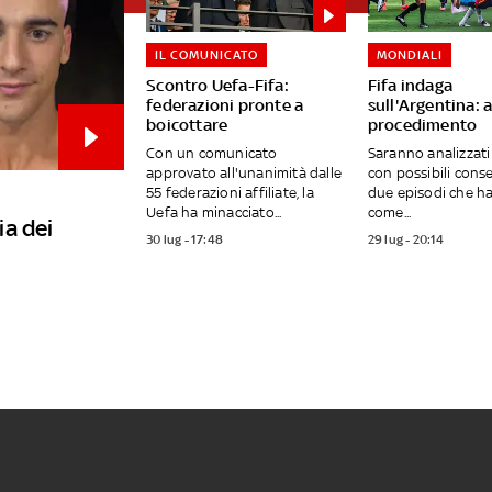
IL COMUNICATO
MONDIALI
Scontro Uefa-Fifa:
Fifa indaga
federazioni pronte a
sull'Argentina: 
boicottare
procedimento
Con un comunicato
Saranno analizzati
approvato all'unanimità dalle
con possibili cons
55 federazioni affiliate, la
due episodi che h
Uefa ha minacciato...
come...
ia dei
30 lug - 17:48
29 lug - 20:14