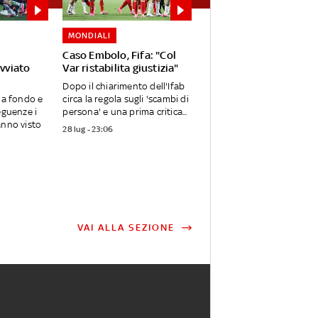
MONDIALI
Caso Embolo, Fifa: "Col
avviato
Var ristabilita giustizia"
Dopo il chiarimento dell'Ifab
 a fondo e
circa la regola sugli 'scambi di
eguenze i
persona' e una prima critica...
anno visto
28 lug - 23:06
VAI ALLA SEZIONE