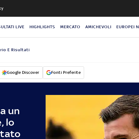
ky
SULTATI LIVE
HIGHLIGHTS
MERCATO
AMICHEVOLI
EUROPEI 
rio E Risultati
Google Discover
Fonti Preferite
 a un
, lo
ntato