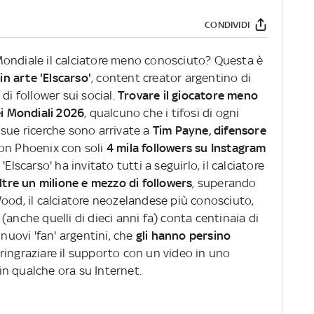
CONDIVIDI
Mondiale il calciatore meno conosciuto? Questa è
in arte 'Elscarso'
, content creator argentino di
di follower sui social.
Trovare il giocatore meno
ei Mondiali 2026
, qualcuno che i tifosi di ogni
 sue ricerche sono arrivate a
Tim Payne, difensore
on Phoenix con soli
4 mila followers su Instagram
Elscarso' ha invitato tutti a seguirlo, il calciatore
ltre un milione e mezzo di followers
, superando
ood, il calciatore neozelandese più conosciuto,
(anche quelli di dieci anni fa) conta centinaia di
 nuovi 'fan' argentini, che
gli hanno persino
 ringraziare il supporto con un video in uno
n qualche ora su Internet.