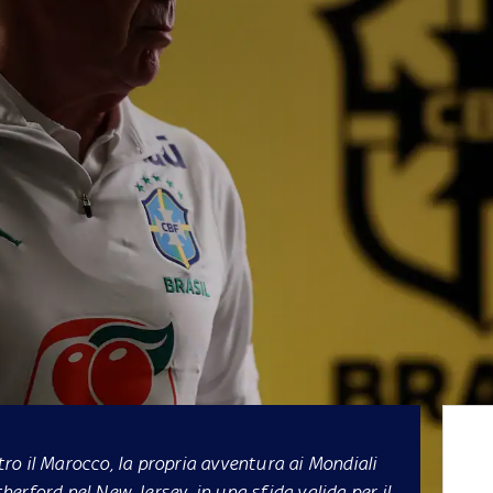
ntro il Marocco, la propria avventura ai Mondiali
erford nel New Jersey, in una sfida valida per il