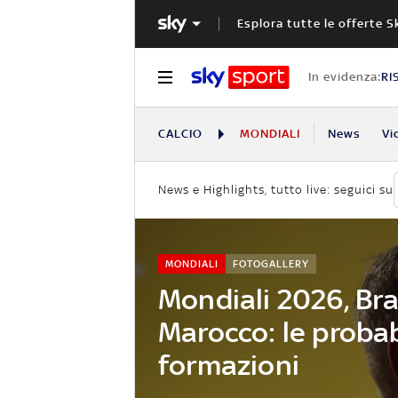
Esplora tutte le offerte S
In evidenza:
RI
CALCIO
MONDIALI
News
Vi
News e Highlights, tutto live: seguici su
MONDIALI
FOTOGALLERY
Mondiali 2026, Bra
Marocco: le probab
formazioni