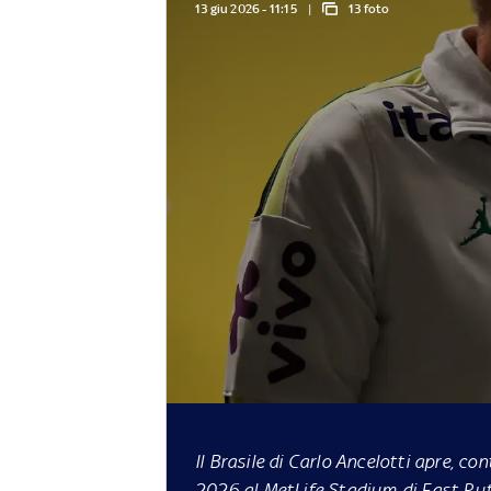
13 giu 2026 - 11:15
13 foto
Il Brasile di Carlo Ancelotti apre, co
2026 al MetLife Stadium di East Ruth