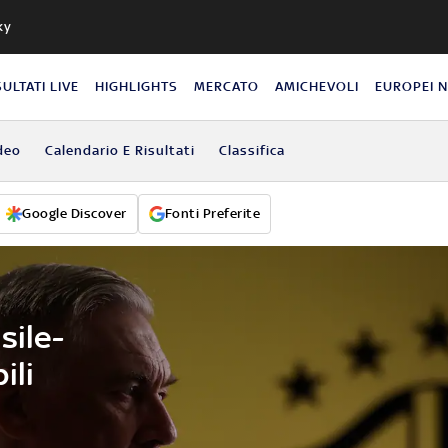
ky
SULTATI LIVE
HIGHLIGHTS
MERCATO
AMICHEVOLI
EUROPEI 
deo
Calendario E Risultati
Classifica
Google Discover
Fonti Preferite
sile-
ili