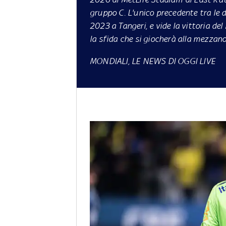
gruppo C. L'unico precedente tra le 
2023 a Tangeri, e vide la vittoria del
la sfida che si giocherà alla mezzano
MONDIALI, LE NEWS DI OGGI LIVE