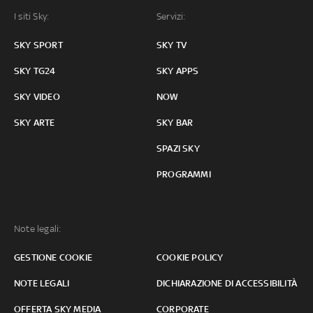
I siti Sky:
Servizi:
SKY SPORT
SKY TV
SKY TG24
SKY APPS
SKY VIDEO
NOW
SKY ARTE
SKY BAR
SPAZI SKY
PROGRAMMI
Note legali:
GESTIONE COOKIE
COOKIE POLICY
NOTE LEGALI
DICHIARAZIONE DI ACCESSIBILITÀ
OFFERTA SKY MEDIA
CORPORATE